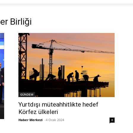
r Birliği
GÜNDEM
Yurtdışı müteahhitlikte hedef
Körfez ülkeleri
Haber Merkezi
-
4 Ocak 2024
0