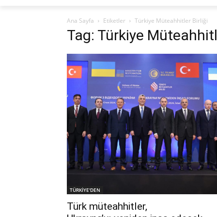
Ana Sayfa
Etiketler
Türkiye Müteahhitler Birliği
Tag: Türkiye Müteahhitle
TÜRKİYE'DEN
Türk müteahhitler,