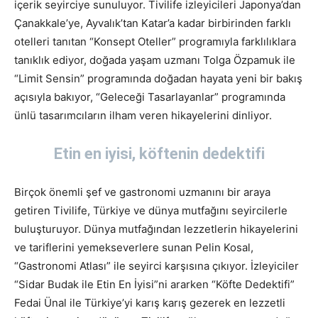
içerik seyirciye sunuluyor. Tivilife izleyicileri Japonya’dan
Çanakkale’ye, Ayvalık’tan Katar’a kadar birbirinden farklı
otelleri tanıtan “Konsept Oteller” programıyla farklılıklara
tanıklık ediyor, doğada yaşam uzmanı Tolga Özpamuk ile
“Limit Sensin” programında doğadan hayata yeni bir bakış
açısıyla bakıyor, “Geleceği Tasarlayanlar” programında
ünlü tasarımcıların ilham veren hikayelerini dinliyor.
Etin en iyisi, köftenin dedektifi
Birçok önemli şef ve gastronomi uzmanını bir araya
getiren Tivilife, Türkiye ve dünya mutfağını seyircilerle
buluşturuyor. Dünya mutfağından lezzetlerin hikayelerini
ve tariflerini yemekseverlere sunan Pelin Kosal,
“Gastronomi Atlası” ile seyirci karşısına çıkıyor. İzleyiciler
“Sidar Budak ile Etin En İyisi”ni ararken “Köfte Dedektifi”
Fedai Ünal ile Türkiye’yi karış karış gezerek en lezzetli