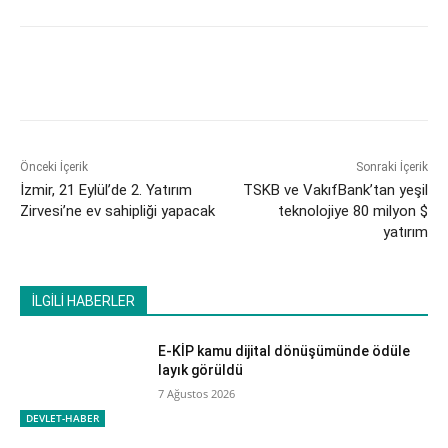
Önceki İçerik
Sonraki İçerik
İzmir, 21 Eylül’de 2. Yatırım
TSKB ve VakıfBank’tan yeşil
Zirvesi’ne ev sahipliği yapacak
teknolojiye 80 milyon $
yatırım
İLGİLİ HABERLER
E-KİP kamu dijital dönüşümünde ödüle
layık görüldü
7 Ağustos 2026
DEVLET-HABER