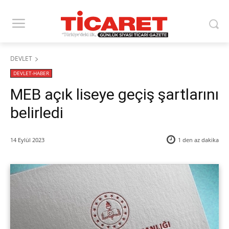
DEVLET
DEVLET-HABER
MEB açık liseye geçiş şartlarını
belirledi
14 Eylül 2023
1 den az
dakika