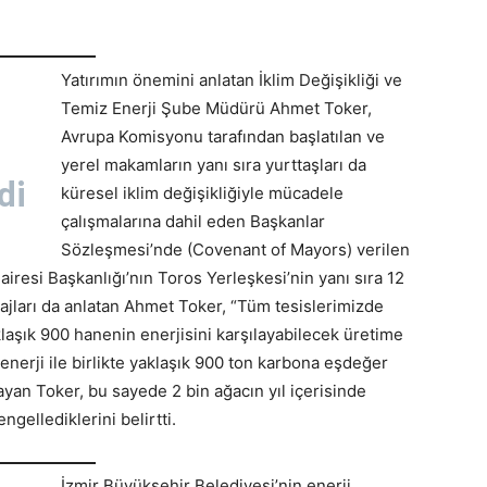
Yatırımın önemini anlatan İklim Değişikliği ve
Temiz Enerji Şube Müdürü Ahmet Toker,
Avrupa Komisyonu tarafından başlatılan ve
yerel makamların yanı sıra yurttaşları da
di
küresel iklim değişikliğiyle mücadele
çalışmalarına dahil eden Başkanlar
Sözleşmesi’nde (Covenant of Mayors) verilen
 Dairesi Başkanlığı’nın Toros Yerleşkesi’nin yanı sıra 12
ajları da anlatan Ahmet Toker, “Tüm tesislerimizde
klaşık 900 hanenin enerjisini karşılayabilecek üretime
enerji ile birlikte yaklaşık 900 ton karbona eşdeğer
ayan Toker, bu sayede 2 bin ağacın yıl içerisinde
ellediklerini belirtti.
İzmir Büyükşehir Belediyesi’nin enerji