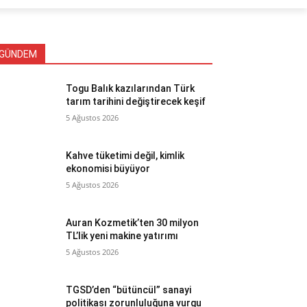
GÜNDEM
Togu Balık kazılarından Türk
tarım tarihini değiştirecek keşif
5 Ağustos 2026
Kahve tüketimi değil, kimlik
ekonomisi büyüyor
5 Ağustos 2026
Auran Kozmetik’ten 30 milyon
TL’lik yeni makine yatırımı
5 Ağustos 2026
TGSD’den “bütüncül” sanayi
politikası zorunluluğuna vurgu