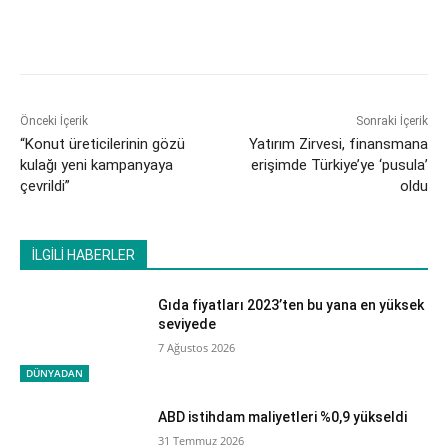
Önceki İçerik
Sonraki İçerik
“Konut üreticilerinin gözü
Yatırım Zirvesi, finansmana
kulağı yeni kampanyaya
erişimde Türkiye’ye ‘pusula’
çevrildi”
oldu
İLGİLİ HABERLER
Gıda fiyatları 2023’ten bu yana en yüksek
seviyede
7 Ağustos 2026
DÜNYADAN
ABD istihdam maliyetleri %0,9 yükseldi
31 Temmuz 2026