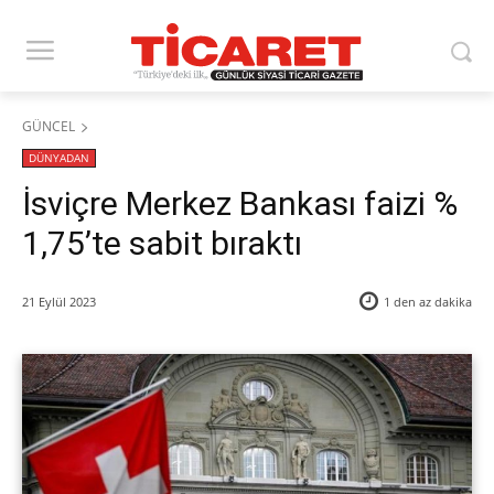
GÜNCEL
DÜNYADAN
İsviçre Merkez Bankası faizi %
1,75’te sabit bıraktı
21 Eylül 2023
1 den az
dakika