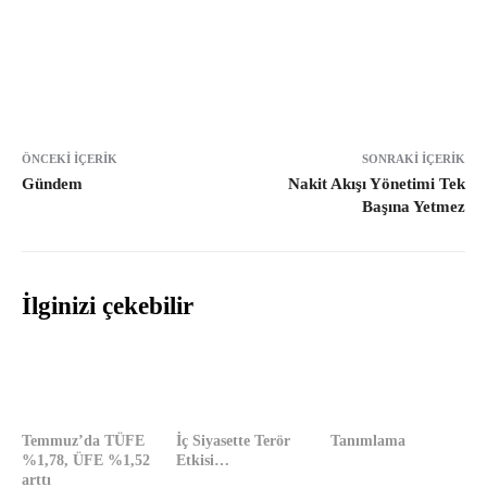
ÖNCEKI İÇERIK
SONRAKI İÇERIK
Gündem
Nakit Akışı Yönetimi Tek
Başına Yetmez
İlginizi çekebilir
Temmuz’da TÜFE
İç Siyasette Terör
Tanımlama
%1,78, ÜFE %1,52
Etkisi…
arttı