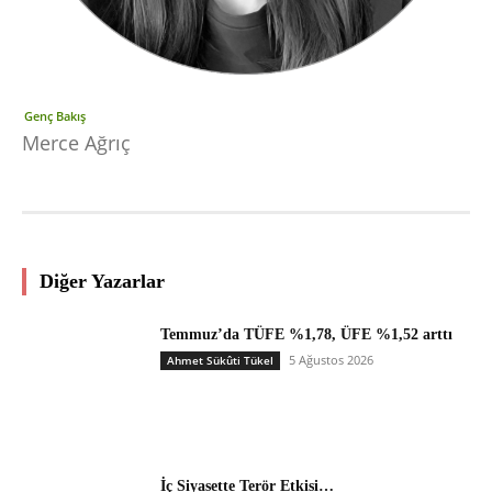
Genç Bakış
Merce Ağrıç
Diğer Yazarlar
Temmuz’da TÜFE %1,78, ÜFE %1,52 arttı
5 Ağustos 2026
Ahmet Sükûti Tükel
İç Siyasette Terör Etkisi…