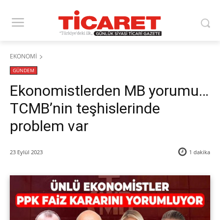
EKONOMİ
GÜNDEM
Ekonomistlerden MB yorumu…
TCMB’nin teşhislerinde
problem var
23 Eylül 2023
1
dakika