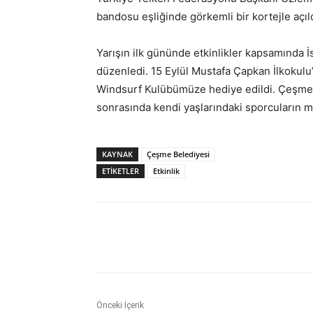
bandosu eşliğinde görkemli bir kortejle açıld
Yarışın ilk gününde etkinlikler kapsamında İ
düzenledi. 15 Eylül Mustafa Çapkan İlkokulu
Windsurf Kulübümüze hediye edildi. Çeşme B
sonrasında kendi yaşlarındaki sporcuların mü
KAYNAK
Çeşme Belediyesi
ETİKETLER
Etkinlik
Paylaş
Önceki İçerik