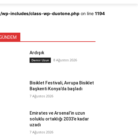
ml/wp-includes/class-wp-duotone.php
on line
1194
GÜNDEM
Ardışık
8 Ağustos 2026
Demir Uzun
Bisiklet Festivali, Avrupa Bisiklet
Başkenti Konya’da başladı
7 Ağustos 2026
Emirates ve Arsenal’in uzun
soluklu ortaklığı 2033’e kadar
uzadı
7 Ağustos 2026