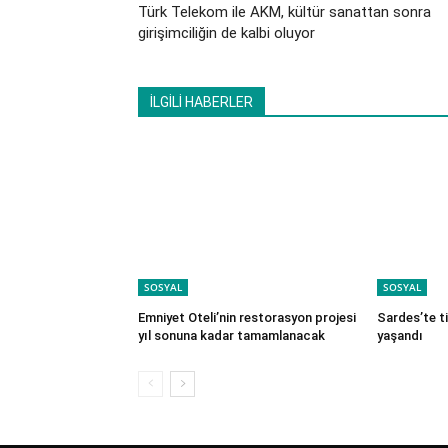
Türk Telekom ile AKM, kültür sanattan sonra
girişimciliğin de kalbi oluyor
İLGİLİ HABERLER
SOSYAL
SOSYAL
Emniyet Oteli’nin restorasyon projesi
Sardes’te t
yıl sonuna kadar tamamlanacak
yaşandı