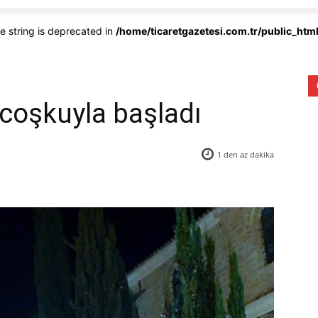
pe string is deprecated in
/home/ticaretgazetesi.com.tr/public_ht
 coşkuyla başladı
1 den az
dakika