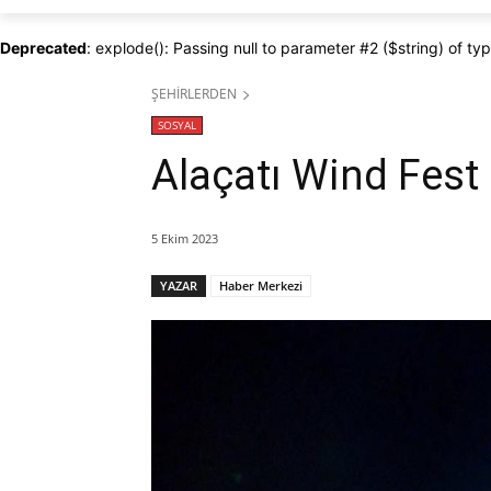
Deprecated
: explode(): Passing null to parameter #2 ($string) of ty
ŞEHİRLERDEN
SOSYAL
Alaçatı Wind Fest
5 Ekim 2023
YAZAR
Haber Merkezi