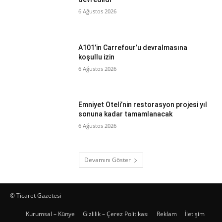
6 Ağustos 2026
A101’in Carrefour’u devralmasına
koşullu izin
6 Ağustos 2026
Emniyet Oteli’nin restorasyon projesi yıl
sonuna kadar tamamlanacak
6 Ağustos 2026
Devamını Göster
© Ticaret Gazetesi
Kurumsal – Künye
Gizlilik – Çerez Politikası
Reklam
İletişim