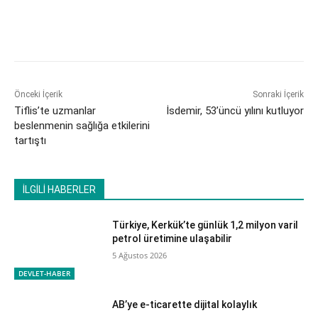
Önceki İçerik
Sonraki İçerik
Tiflis’te uzmanlar
İsdemir, 53’üncü yılını kutluyor
beslenmenin sağlığa etkilerini
tartıştı
İLGİLİ HABERLER
Türkiye, Kerkük’te günlük 1,2 milyon varil
petrol üretimine ulaşabilir
5 Ağustos 2026
DEVLET-HABER
AB’ye e-ticarette dijital kolaylık