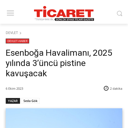
DEVLET
DEVLET-HABER
Esenboğa Havalimanı, 2025
yılında 3’üncü pistine
kavuşacak
6 Ekim 2023
2
dakika
YAZAR
Seda Gök