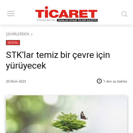
ŞEHİRLERDEN
SOSYAL
STK’lar temiz bir çevre için
yürüyecek
20 Ekim 2023
1 den az
dakika