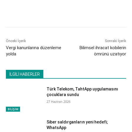
Önceki İçerik
Sonraki İçerik
Vergi kanunlarına düzenleme
Bilimsel ihracat kobilerin
yolda
ömrünü uzatıyor
İLGİLİ HABERLER
Türk Telekom, TahtApp uygulamasını
çocuklara sundu
27 Haziran 2026
BİLİŞİM
Siber saldırganların yeni hedefi;
WhatsApp