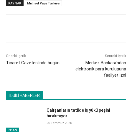
KAYNAK
Michael Page Türkiye
Önceki İçerik
Sonraki İçerik
Ticaret Gazetesi’nde bugün
Merkez Bankası’ndan
elektronik para kuruluşuna
faaliyet izni
İLGİLİ HABERLER
Çalışanların tatilde iş yükü peşini
bırakmıyor
20 Temmuz 2026
İNSAN