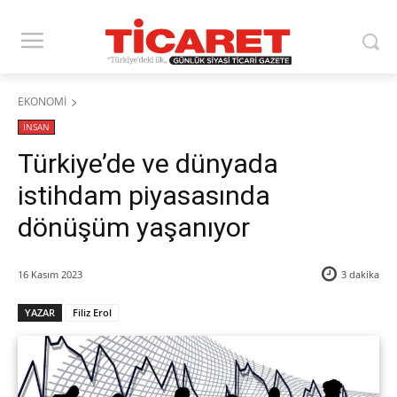
EKONOMİ
İNSAN
Türkiye’de ve dünyada
istihdam piyasasında
dönüşüm yaşanıyor
16 Kasım 2023
3
dakika
YAZAR
Filiz Erol