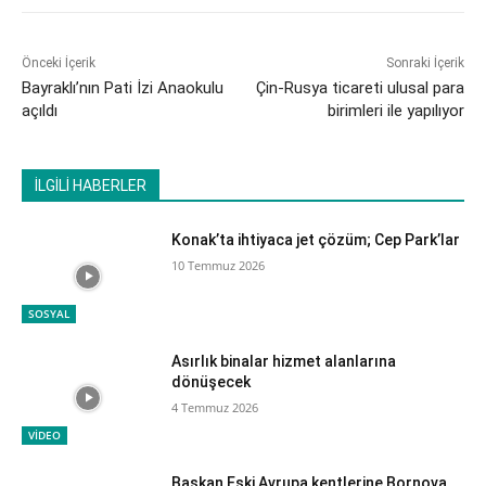
Önceki İçerik
Sonraki İçerik
Bayraklı’nın Pati İzi Anaokulu
Çin-Rusya ticareti ulusal para
açıldı
birimleri ile yapılıyor
İLGİLİ HABERLER
Konak’ta ihtiyaca jet çözüm; Cep Park’lar
10 Temmuz 2026
SOSYAL
Asırlık binalar hizmet alanlarına
dönüşecek
4 Temmuz 2026
VİDEO
Başkan Eşki Avrupa kentlerine Bornova