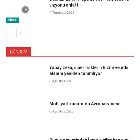
vizyonu anlattı
4 Temmuz 2026
VİDEO
GÜNDEM
Yapay zekâ, siber risklerin hızını ve etki
alanını yeniden tanımlıyor
6 Ağustos 2026
Mobilya ihracatında Avrupa ivmesi
6 Ağustos 2026
Dünya devlerinden İzmir’e bilim köprüsü