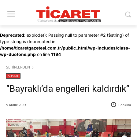
Deprecated
: explode(): Passing null to parameter #2 ($string) of
type string is deprecated in
/home/ticaretgazetesi.com.tr/public_html/wp-includes/class-
wp-duotone.php
on line
1194
ŞEHİRLERDEN
SOSYAL
“Bayraklı’da engelleri kaldırdık”
5 Aralık 2023
1
dakika