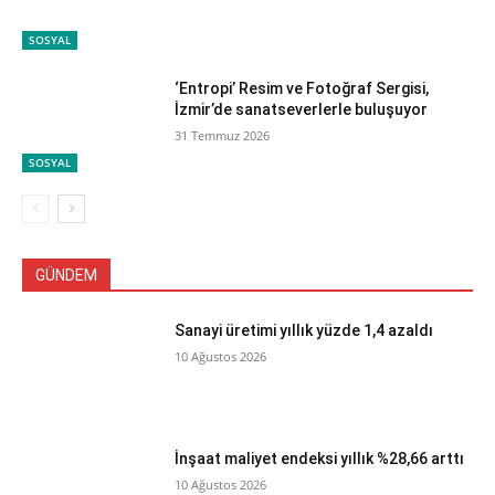
SOSYAL
‘Entropi’ Resim ve Fotoğraf Sergisi,
İzmir’de sanatseverlerle buluşuyor
31 Temmuz 2026
SOSYAL
GÜNDEM
Sanayi üretimi yıllık yüzde 1,4 azaldı
10 Ağustos 2026
İnşaat maliyet endeksi yıllık %28,66 arttı
10 Ağustos 2026