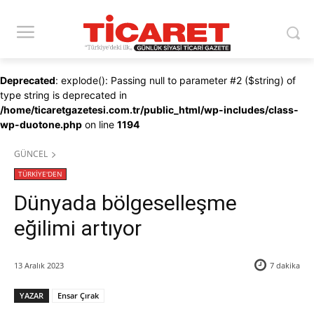
Deprecated
: explode(): Passing null to parameter #2 ($string) of
type string is deprecated in
/home/ticaretgazetesi.com.tr/public_html/wp-includes/class-
wp-duotone.php
on line
1194
GÜNCEL
TÜRKİYE'DEN
Dünyada bölgeselleşme
eğilimi artıyor
13 Aralık 2023
7
dakika
YAZAR
Ensar Çırak