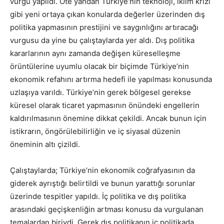
vurgu yapıldı. Öte yandan Türkiye’nin teknoloji, iklim krizi
gibi yeni ortaya çıkan konularda değerler üzerinden dış
politika yapmasının prestijini ve saygınlığını artıracağı
vurgusu da yine bu çalıştaylarda yer aldı. Dış politika
kararlarının aynı zamanda değişen küreselleşme
örüntülerine uyumlu olacak bir biçimde Türkiye’nin
ekonomik refahını artırma hedefi ile yapılması konusunda
uzlaşıya varıldı. Türkiye’nin gerek bölgesel gerekse
küresel olarak ticaret yapmasının önündeki engellerin
kaldırılmasının önemine dikkat çekildi. Ancak bunun için
istikrarın, öngörülebilirliğin ve iç siyasal düzenin
öneminin altı çizildi.
Çalıştaylarda; Türkiye’nin ekonomik coğrafyasının da
giderek ayrıştığı belirtildi ve bunun yarattığı sorunlar
üzerinde tespitler yapıldı. İç politika ve dış politika
arasındaki geçişkenliğin artması konusu da vurgulanan
temalardan biriydi. Gerek dış politikanın iç politikada