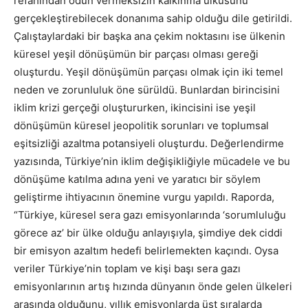
refahından ödün vermeksizin kalkınma ülküsünü
gerçekleştirebilecek donanıma sahip olduğu dile getirildi.
Çalıştaylardaki bir başka ana çekim noktasını ise ülkenin
küresel yeşil dönüşümün bir parçası olması gereği
oluşturdu. Yeşil dönüşümün parçası olmak için iki temel
neden ve zorunluluk öne sürüldü. Bunlardan birincisini
iklim krizi gerçeği oluştururken, ikincisini ise yeşil
dönüşümün küresel jeopolitik sorunları ve toplumsal
eşitsizliği azaltma potansiyeli oluşturdu. Değerlendirme
yazısında, Türkiye’nin iklim değişikliğiyle mücadele ve bu
dönüşüme katılma adına yeni ve yaratıcı bir söylem
geliştirme ihtiyacının önemine vurgu yapıldı. Raporda,
“Türkiye, küresel sera gazı emisyonlarında ‘sorumluluğu
görece az’ bir ülke olduğu anlayışıyla, şimdiye dek ciddi
bir emisyon azaltım hedefi belirlemekten kaçındı. Oysa
veriler Türkiye’nin toplam ve kişi başı sera gazı
emisyonlarının artış hızında dünyanın önde gelen ülkeleri
arasında olduğunu, yıllık emisyonlarda üst sıralarda