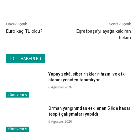
Önceki İçerik
Sonraki İçerik
Euro kaç TL oldu?
Eşrefpaşa’yı ayağa kaldıran
hekim
İLGİLİ HABERLER
Yapay zekâ, siber risklerin hızını ve etki
alanını yeniden tanımlıyor
6 Ağustos 2026
TÜRKİYE'DEN
Orman yangınından etkilenen 5 ilde hasar
tespit çalışmaları yapıldı
6 Ağustos 2026
TÜRKİYE'DEN