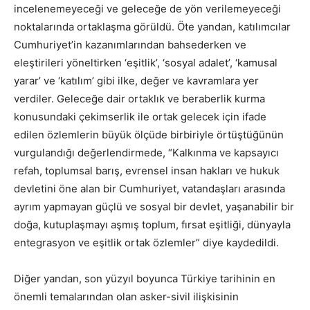
incelenemeyeceği ve geleceğe de yön verilemeyeceği
noktalarında ortaklaşma görüldü. Öte yandan, katılımcılar
Cumhuriyet’in kazanımlarından bahsederken ve
eleştirileri yöneltirken ‘eşitlik’, ‘sosyal adalet’, ‘kamusal
yarar’ ve ‘katılım’ gibi ilke, değer ve kavramlara yer
verdiler. Geleceğe dair ortaklık ve beraberlik kurma
konusundaki çekimserlik ile ortak gelecek için ifade
edilen özlemlerin büyük ölçüde birbiriyle örtüştüğünün
vurgulandığı değerlendirmede, “Kalkınma ve kapsayıcı
refah, toplumsal barış, evrensel insan hakları ve hukuk
devletini öne alan bir Cumhuriyet, vatandaşları arasında
ayrım yapmayan güçlü ve sosyal bir devlet, yaşanabilir bir
doğa, kutuplaşmayı aşmış toplum, fırsat eşitliği, dünyayla
entegrasyon ve eşitlik ortak özlemler” diye kaydedildi.
Diğer yandan, son yüzyıl boyunca Türkiye tarihinin en
önemli temalarından olan asker-sivil ilişkisinin