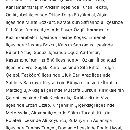
Kahramanmaraş’ın Andırın ilçesinde Turan Tekatlı,
Onikişubat ilçesinde Oktay Tolga Büyükhilal, Afşin
ilçesinde Murat Bozkurt, Karabük’ün Safranbolu ilçesinde
Elif Köse, Yenice ilçesinde Enver Özgü, Karaman’ın
Kazımkarabekir ilçesinde Hasibe Koçak, Ermenek
ilçesinde Mustafa Bozcu, Kars’ın Sarıkamış ilçesinde
Bülent Artaç, Susuz ilçesinde Oğuz Yantemur,
Kastamonu’nun Hanönü ilçesinde Ali Özkan, İhsangazi
ilçesinde Erol Sağlık, Küre ilçesinde Şila Bihter Tolga
Çelebi, Taşköprü ilçesinde Ufuk Car, Araç ilçesinde
Satılmış Sarıkaya, Kayseri’nin Bünyan ilçesinde İbrahim
Marzıoğlu, Akkışla ilçesinde Mustafa Dursun, Kırıkkale’nin
Çelebi ilçesinde Faik Keskinkılıç, Kırklareli’nin Vize
ilçesinde Ercan Özalp, Kırşehir’in Çiçekdağı ilçesinde
Mete Aydın, Akpınar ilçesinde Şükrü Turgut, Kilis’in
Polateli ilçesinde Ali Koyuncu, Kütahya’nın Aslanapa
ilçesinde Tuncay Tunçer, Domaniç ilçesinde Engin Uysal,