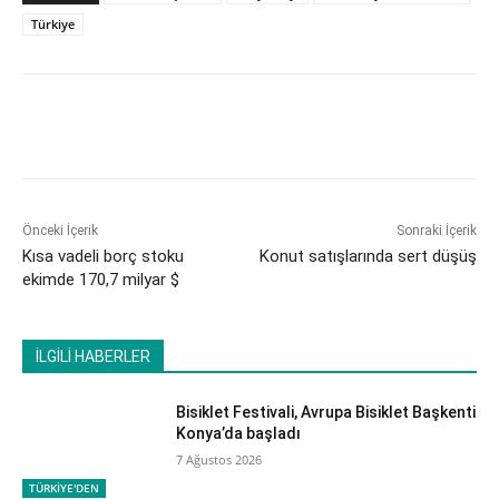
Türkiye
Önceki İçerik
Sonraki İçerik
Kısa vadeli borç stoku
Konut satışlarında sert düşüş
ekimde 170,7 milyar $
İLGİLİ HABERLER
Bisiklet Festivali, Avrupa Bisiklet Başkenti
Konya’da başladı
7 Ağustos 2026
TÜRKİYE'DEN