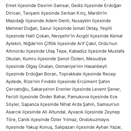
Emet ilçesinde Devrim Samsar, Gediz ilçesinde Erdoğan
Dirican, Tavşanlı ilçesinde Serkan Kılıç, Mardin’in
Mazıdağı ilçesinde Adem Denli, Nusaybin ilçesinde
Mehmet Doğan, Savur ilçesinde İsmail Oktay, Yeşilli
ilçesinde Halil Çokan, Nevşehir’in Acıgöl ilçesinde Kemal
Aytekin, Niğde’nin Çiftlik ilçesinde Arif Çakıl, Ordu’nun
Altınordu ilçesinde Ulaş Tepe, Kabadüz ilçesinde Mustafa
Okutan, Kumru ilçesinde Şenol Özden, Mesudiye
ilçesinde Olgay Ünalan, Osmaniye’nin Hasanbeyli
ilçesinde Erdoğan Boran, Toprakkale ilçesinde Recep
Aydede, Rize’nin Fındıklı ilçesinde Ercüment Şahin
Çervatoğlu, Sakarya’nın Erenler ilçesinde Levent Şener,
Ferizli ilçesinde Önder Bahar, Pamukova ilçesinde Ece
Söyler, Sapanca ilçesinde Nihat Arda Şahin, Samsun’un
Asarcık ilçesinde Ali Altundal, Ayvacık ilçesinde Zeynep
Töre, Canik ilçesinde Özler Yılmaz, Ondokuzmayıs
ilçesinde Yakup Konuş, Salıpazarı ilçesinde Ayhan Yazar,