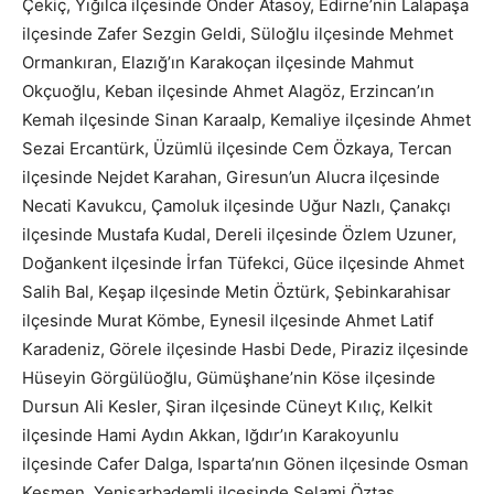
Çekiç, Yığılca ilçesinde Önder Atasoy, Edirne’nin Lalapaşa
ilçesinde Zafer Sezgin Geldi, Süloğlu ilçesinde Mehmet
Ormankıran, Elazığ’ın Karakoçan ilçesinde Mahmut
Okçuoğlu, Keban ilçesinde Ahmet Alagöz, Erzincan’ın
Kemah ilçesinde Sinan Karaalp, Kemaliye ilçesinde Ahmet
Sezai Ercantürk, Üzümlü ilçesinde Cem Özkaya, Tercan
ilçesinde Nejdet Karahan, Giresun’un Alucra ilçesinde
Necati Kavukcu, Çamoluk ilçesinde Uğur Nazlı, Çanakçı
ilçesinde Mustafa Kudal, Dereli ilçesinde Özlem Uzuner,
Doğankent ilçesinde İrfan Tüfekci, Güce ilçesinde Ahmet
Salih Bal, Keşap ilçesinde Metin Öztürk, Şebinkarahisar
ilçesinde Murat Kömbe, Eynesil ilçesinde Ahmet Latif
Karadeniz, Görele ilçesinde Hasbi Dede, Piraziz ilçesinde
Hüseyin Görgülüoğlu, Gümüşhane’nin Köse ilçesinde
Dursun Ali Kesler, Şiran ilçesinde Cüneyt Kılıç, Kelkit
ilçesinde Hami Aydın Akkan, Iğdır’ın Karakoyunlu
ilçesinde Cafer Dalga, Isparta’nın Gönen ilçesinde Osman
Kesmen, Yenişarbademli ilçesinde Selami Öztaş,