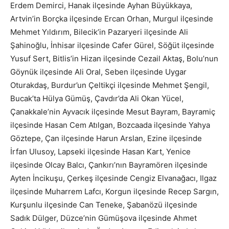
Erdem Demirci, Hanak ilçesinde Ayhan Büyükkaya,
Artvin’in Borçka ilçesinde Ercan Orhan, Murgul ilçesinde
Mehmet Yıldırım, Bilecik’in Pazaryeri ilçesinde Ali
Şahinoğlu, İnhisar ilçesinde Cafer Gürel, Söğüt ilçesinde
Yusuf Sert, Bitlis’in Hizan ilçesinde Cezail Aktaş, Bolu’nun
Göynük ilçesinde Ali Oral, Seben ilçesinde Uygar
Oturakdaş, Burdur’un Çeltikçi ilçesinde Mehmet Şengil,
Bucak’ta Hülya Gümüş, Çavdır’da Ali Okan Yücel,
Çanakkale’nin Ayvacık ilçesinde Mesut Bayram, Bayramiç
ilçesinde Hasan Cem Atılgan, Bozcaada ilçesinde Yahya
Göztepe, Çan ilçesinde Harun Arslan, Ezine ilçesinde
İrfan Ulusoy, Lapseki ilçesinde Hasan Kart, Yenice
ilçesinde Olcay Balcı, Çankırı’nın Bayramören ilçesinde
Ayten İncikuşu, Çerkeş ilçesinde Cengiz Elvanağacı, Ilgaz
ilçesinde Muharrem Lafcı, Korgun ilçesinde Recep Sargın,
Kurşunlu ilçesinde Can Teneke, Şabanözü ilçesinde
Sadık Dülger, Düzce’nin Gümüşova ilçesinde Ahmet