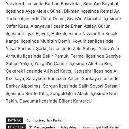
Yakakent ilçesinde Burhan Bayrakdar, Sinop’un Boyabat
ilçesinde Ayşe Melek Günal, Dikmen ilçesinde Remzi Ay,
Türkeli ilçesinde Ümüt Demir, Sivas’ın Akıncılar ilçesinde
Cafer Kuzu, Altınyayla ilçesinde Erhan Atalay, Gürün
ilçesinde İlyas Eşiyok, Hafik ilçesinde Nizamettin Koçak,
Kangal ilçesinde Muhittin Demir, Koyulhisar ilçesinde
Yaşar Furtana, Şarkışla ilçesinde Zeki Subaşı, Yalova’nın
Armutlu ilçesinde Bekir Pamuk, Termal ilçesinde Sabriye
Sultan Yalçın, Yozgat’ın Çandır ilçesinde Ali Rıza Bor,
Çekerek ilçesinde Ali Naci Kavcı, Kadışehri ilçesinde Ali
Kızılkaya, Saraykent Ramazan Yalçın, Sarıkaya ilçesinde
Berkay Alpsalmış, Sorgun ilçesinde Salih Soysal,Şefaatli
ilçesinde Şerife Kılıç, Zonguldak’ın Alaplı ilçesinde Nuri
Tekin, Çaycuma ilçesinde Bülent Kantarcı.”
KAYNAK
Cumhuriyet Halk Partisi
ETİKETLER
31 Mart seçimleri
Aday Adayı
Cumhuriyet Halk Partisi