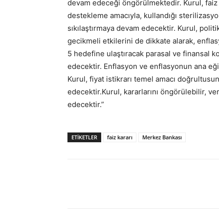
devam edeceği öngörülmektedir. Kurul, faiz ka
destekleme amacıyla, kullandığı sterilizasyon 
sıkılaştırmaya devam edecektir. Kurul, politik
gecikmeli etkilerini de dikkate alarak, enfl
5 hedefine ulaştıracak parasal ve finansal 
edecektir. Enflasyon ve enflasyonun ana eğil
Kurul, fiyat istikrarı temel amacı doğrultusu
edecektir.Kurul, kararlarını öngörülebilir, v
edecektir.”
ETİKETLER
faiz kararı
Merkez Bankası
Paylaş