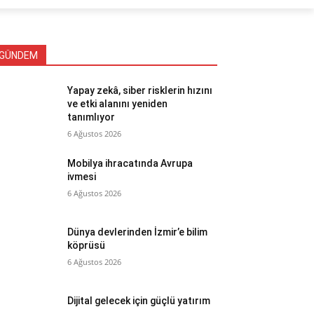
GÜNDEM
Yapay zekâ, siber risklerin hızını
ve etki alanını yeniden
tanımlıyor
6 Ağustos 2026
Mobilya ihracatında Avrupa
ivmesi
6 Ağustos 2026
Dünya devlerinden İzmir’e bilim
köprüsü
6 Ağustos 2026
Dijital gelecek için güçlü yatırım