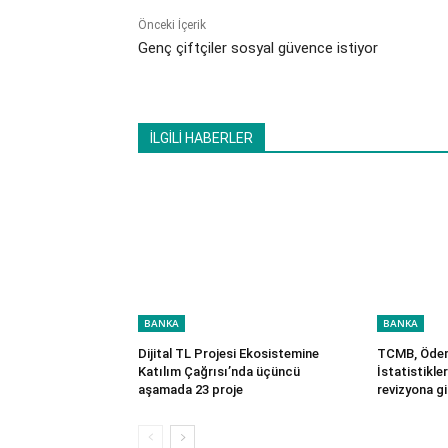
Önceki İçerik
Genç çiftçiler sosyal güvence istiyor
İLGİLİ HABERLER
BANKA
BANKA
Dijital TL Projesi Ekosistemine
TCMB, Ödem
Katılım Çağrısı’nda üçüncü
İstatistikle
aşamada 23 proje
revizyona g