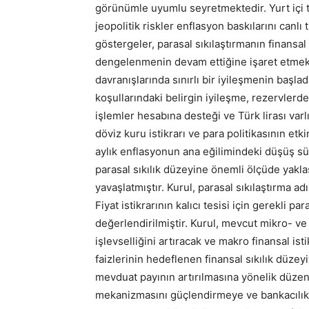
görünümle uyumlu seyretmektedir. Yurt içi ta
jeopolitik riskler enflasyon baskılarını canl
göstergeler, parasal sıkılaştırmanın finansal 
dengelenmenin devam ettiğine işaret etmekte
davranışlarında sınırlı bir iyileşmenin başl
koşullarındaki belirgin iyileşme, rezervlerd
işlemler hesabına desteği ve Türk lirası varlı
döviz kuru istikrarı ve para politikasının et
aylık enflasyonun ana eğilimindeki düşüş sü
parasal sıkılık düzeyine önemli ölçüde yaklaş
yavaşlatmıştır. Kurul, parasal sıkılaştırma
Fiyat istikrarının kalıcı tesisi için gerekli 
değerlendirilmiştir. Kurul, mevcut mikro- v
işlevselliğini artıracak ve makro finansal is
faizlerinin hedeflenen finansal sıkılık düzey
mevduat payının artırılmasına yönelik düzen
mekanizmasını güçlendirmeye ve bankacılık