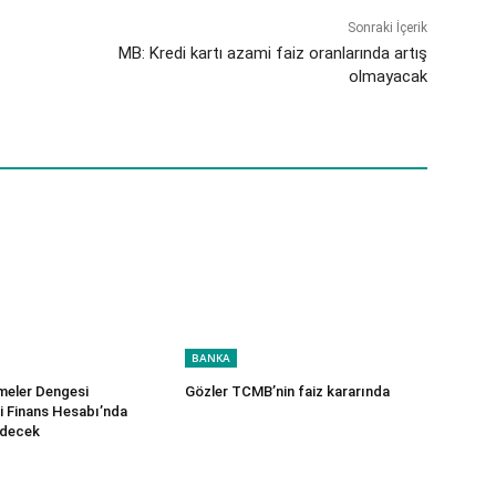
Sonraki İçerik
MB: Kredi kartı azami faiz oranlarında artış
olmayacak
BANKA
eler Dengesi
Gözler TCMB’nin faiz kararında
ri Finans Hesabı’nda
idecek