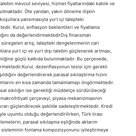
lebin mevcut seviyesi, hizmet fiyatlarındaki katılık ve
ı tutmaktadır. Öte yandan, yakın döneme ilişkin
koşullara yansımasıyla yurt içi talepteki
dir. Kurul, enflasyon beklentileri ve fiyatlama
adığını da değerlendirmektedirDış finansman
e süregelen artış, talepteki dengelenmenin cari
klara yurt içi ve yurt dışı talebin güçlenerek artması,
kinliğine güçlü katkıda bulunmaktadır. Bu çerçevede,
rmektedir.Kurul, dezenflasyonun tesisi için gerekli
ıldığını değerlendirerek parasal sıkılaştırma hızını
 adımlarını en kısa zamanda tamamlamayı öngörmektedir.
parasal sıkılığın ise gerektiği müddetçe sürdürüleceği
e makroihtiyati çerçeveyi, piyasa mekanizmasının
tikrarı güçlendirecek şekilde sadeleştirmektedir. Kredi
iyle uyumlu olduğu değerlendirilirken, Türk lirası
lemelerin, parasal sıkılaşma eşliğinde aktarım
 sisteminin fonlama kompozisyonunu iyileştirmeye