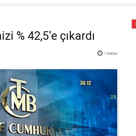
zi % 42,5’e çıkardı
1
dakika