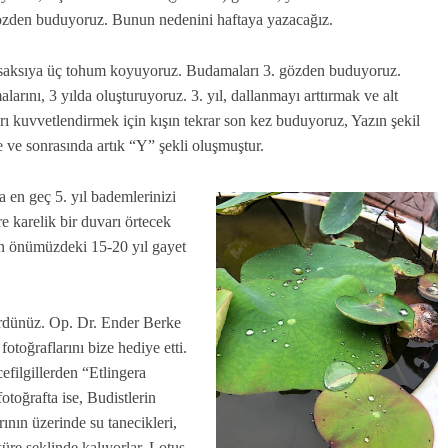
gözden buduyoruz. Bunun nedenini haftaya yazacağız.
saksıya üç tohum koyuyoruz. Budamaları 3. gözden buduyoruz.
rını, 3 yılda oluşturuyoruz. 3. yıl, dallanmayı arttırmak ve alt
rı kuvvetlendirmek için kışın tekrar son kez buduyoruz, Yazın şekil
ne ve sonrasında artık “Y” şekli oluşmuştur.
 en geç 5. yıl bademlerinizi
e karelik bir duvarı örtecek
ın önümüzdeki 15-20 yıl gayet
ördünüz. Op. Dr. Ender Berke
toğraflarını bize hediye etti.
filgillerden “Etlingera
otoğrafta ise, Budistlerin
rının üzerinde su tanecikleri,
üre şeklinde kalıyorlar. Lotus