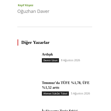
Keyif Köşesi
Oğuzhan Daver
Diğer Yazarlar
Ardışık
8 Ağustos 2026
Demir Uzun
Temmuz’da TÜFE %1,78, ÜFE
%1,52 arttı
5 Ağustos 2026
Ahmet Sükûti Tükel