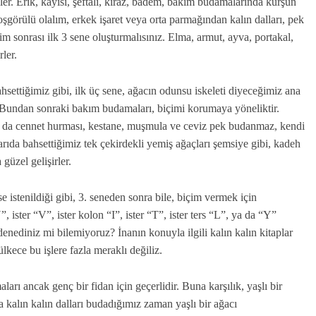
er. Erik, kayısı, şeftali, kiraz, badem, bakım budamalarında kurşun
oşgörülü olalım, erkek işaret veya orta parmağından kalın dalları, pek
 sonrası ilk 3 sene oluşturmalısınız. Elma, armut, ayva, portakal,
ler.
settiğimiz gibi, ilk üç sene, ağacın odunsu iskeleti diyeceğimiz ana
r. Bundan sonraki bakım budamaları, biçimi korumaya yöneliktir.
 da cennet hurması, kestane, muşmula ve ceviz pek budanmaz, kendi
karıda bahsettiğimiz tek çekirdekli yemiş ağaçları şemsiye gibi, kadeh
güzel gelişirler.
e istenildiği gibi, 3. seneden sonra bile, biçim vermek için
”, ister “V”, ister kolon “I”, ister “T”, ister ters “L”, ya da “Y”
nediniz mi bilemiyoruz? İnanın konuyla ilgili kalın kalın kitaplar
ülkece bu işlere fazla meraklı değiliz.
rı ancak genç bir fidan için geçerlidir. Buna karşılık, yaşlı bir
 kalın kalın dalları budadığımız zaman yaşlı bir ağacı