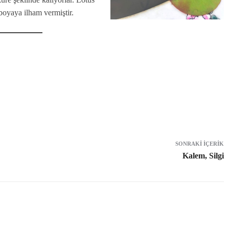
boyaya ilham vermiştir.
SONRAKI İÇERIK
Kalem, Silgi