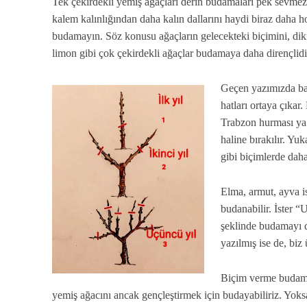
Tek çekirdekli yemiş ağaçları derin budamaları pek sevmezl
kalem kalınlığından daha kalın dallarını haydi biraz daha h
budamayın. Söz konusu ağaçların gelecekteki biçimini, dikim
limon gibi çok çekirdekli ağaçlar budamaya daha dirençlidir
Geçen yazımızda bah
hatları ortaya çıka
Trabzon hurması ya
haline bırakılır. Yu
gibi biçimlerde daha 
Elma, armut, ayva is
budanabilir. İster “U
şeklinde budamayı de
yazılmış ise de, biz 
Biçim verme budamala
yemiş ağacını ancak gençleştirmek için budayabiliriz. Yoksa