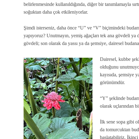
belirlenmesinde kullanıldığında, diğer bir tanımlamayla sır
soğuktan daha çok etkileniyorlar.
Şimdi isterseniz, daha önce “U” ve “V” biçimindeki budama
yapıyoruz? Unutmayın, yemiş ağaçları tek ana gövdeli ya d
gövdeli; son olarak da yassı ya da şemsiye, dairesel budanab
Dairesel, kubbe şek
olduğunu unutmuyoru
kayısıda, şemsiye ya
görünümdür.
“Y” şeklinde budama
olarak uçlarından b
İlk sene sopa gibi 
da tomurcuktan bud
başlatabiliriz. İkinc