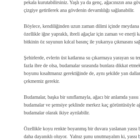
pekala kurutabilirsiniz. Yaşlı ya da genç, ağacınızın ana göv
çizgiye getirilerek ana gövdenin devamlılığı sağlanabilir.
Böylece, kendiliğinden uzun zaman dilimi içinde meydana g
özellikle iğne yapraklı, ibreli ağaçlar için zaman ve enerji 
bitkinin öz suyunun kılcal basınç ile yukarıya çıkmasını sağ
Şehirlerde, evlerin üst katlarına su çıkarmaya yarayan su ter
fazla ibre de olsa, budamalar sırasında bunlara dikkat etme
boyunu kısaltmanız gerektiğinde de, aynı şekilde yan dallard
çekmemiz gerekir.
Budamalar, başka bir sınıflamayla, ağacı bir anlamda yassı 
budamalar ve şemsiye şeklinde merkez kaç görüntüsüyle 
budamalar olarak ikiye ayrılabilir.
Özellikle koyu renkte boyanmış bir duvara yaslanan yassı
daha dayanıklı oluyor. Yalnız şunu unutmayalım ki, yassı b