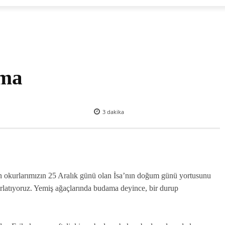
ama
3
dakika
yan okurlarımızın 25 Aralık günü olan İsa’nın doğum günü yortusunu
tırlatıyoruz. Yemiş ağaçlarında budama deyince, bir durup