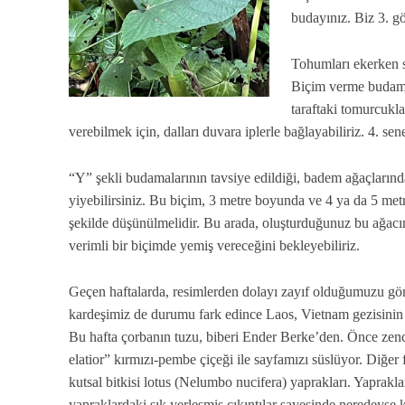
budayınız. Biz 3. 
Tohumları ekerken 
Biçim verme budamala
taraftaki tomurcukla
verebilmek için, dalları duvara iplerle bağlayabiliriz. 4. se
“Y” şekli budamalarının tavsiye edildiği, badem ağaçlarında
yiyebilirsiniz. Bu biçim, 3 metre boyunda ve 4 ya da 5 metr
şekilde düşünülmelidir. Bu arada, oluşturduğunuz bu ağac
verimli bir biçimde yemiş vereceğini bekleyebiliriz.
Geçen haftalarda, resimlerden dolayı zayıf olduğumuzu g
kardeşimiz de durumu fark edince Laos, Vietnam gezisinin fo
Bu hafta çorbanın tuzu, biberi Ender Berke’den. Önce zence
elatior” kırmızı-pembe çiçeği ile sayfamızı süslüyor. Diğer f
kutsal bitkisi lotus (Nelumbo nucifera) yaprakları. Yaprakla
yapraklardaki sık yerleşmiş çıkıntılar sayesinde neredeyse k