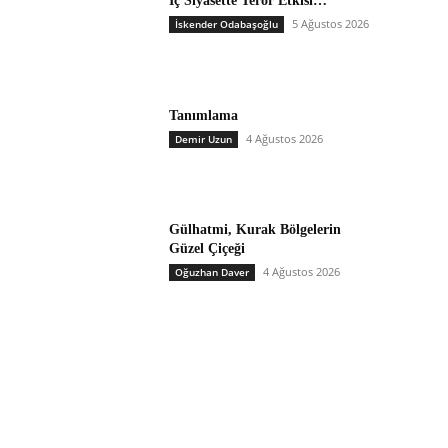
İç Siyasette Terör Etkisi…
5 Ağustos 2026
İskender Odabaşoğlu
Tanımlama
4 Ağustos 2026
Demir Uzun
Gülhatmi, Kurak Bölgelerin
Güzel Çiçeği
4 Ağustos 2026
Oğuzhan Daver