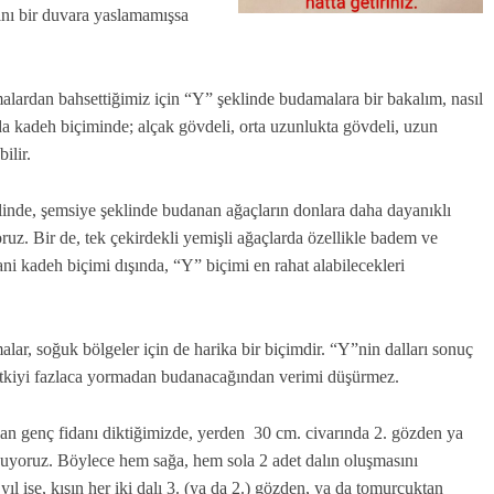
tını bir duvara yaslamamışsa
lardan bahsettiğimiz için “Y” şeklinde budamalara bir bakalım, nasıl
a kadeh biçiminde; alçak gövdeli, orta uzunlukta gövdeli, uzun
ilir.
linde, şemsiye şeklinde budanan ağaçların donlara daha dayanıklı
z. Bir de, tek çekirdekli yemişli ağaçlarda özellikle badem ve
ni kadeh biçimi dışında, “Y” biçimi en rahat alabilecekleri
lar, soğuk bölgeler için de harika bir biçimdir. “Y”nin dalları sonuç
itkiyi fazlaca yormadan budanacağından verimi düşürmez.
olan genç fidanı diktiğimizde, yerden 30 cm. civarında 2. gözden ya
uyoruz. Böylece hem sağa, hem sola 2 adet dalın oluşmasını
i yıl ise, kışın her iki dalı 3. (ya da 2.) gözden, ya da tomurcuktan