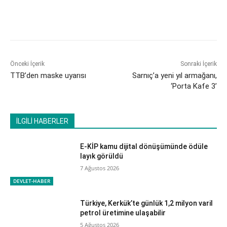
Önceki İçerik
Sonraki İçerik
TTB’den maske uyarısı
Sarnıç’a yeni yıl armağanı,
‘Porta Kafe 3’
İLGİLİ HABERLER
E-KİP kamu dijital dönüşümünde ödüle
layık görüldü
7 Ağustos 2026
DEVLET-HABER
Türkiye, Kerkük’te günlük 1,2 milyon varil
petrol üretimine ulaşabilir
5 Ağustos 2026