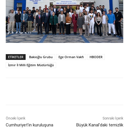
ETİKETLER
Bakioğlu Grubu
Ege Orman Vakfı
HBODER
İzmir İl Milli Eğitim Müdürlüğü
Önceki İçerik
Sonraki İçerik
Cumhuriyet’in kuruluşuna
Büyük Kanal’daki temizlik