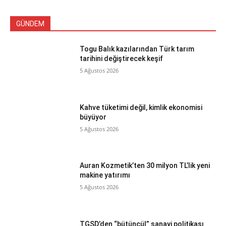
GÜNDEM
Togu Balık kazılarından Türk tarım
tarihini değiştirecek keşif
5 Ağustos 2026
Kahve tüketimi değil, kimlik ekonomisi
büyüyor
5 Ağustos 2026
Auran Kozmetik’ten 30 milyon TL’lik yeni
makine yatırımı
5 Ağustos 2026
TGSD’den “bütüncül” sanayi politikası