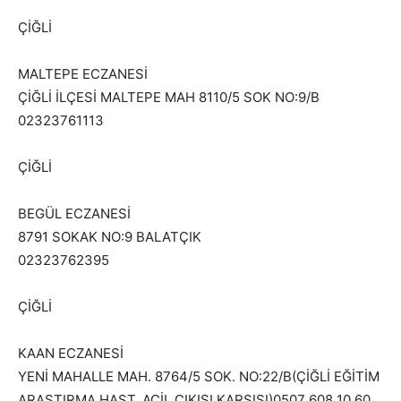
ÇİĞLİ
MALTEPE ECZANESİ
ÇİĞLİ İLÇESİ MALTEPE MAH 8110/5 SOK NO:9/B
02323761113
ÇİĞLİ
BEGÜL ECZANESİ
8791 SOKAK NO:9 BALATÇIK
02323762395
ÇİĞLİ
KAAN ECZANESİ
YENİ MAHALLE MAH. 8764/5 SOK. NO:22/B(ÇİĞLİ EĞİTİM
ARAŞTIRMA HAST. ACİL ÇIKISI KARŞISI)0507 608 10 60