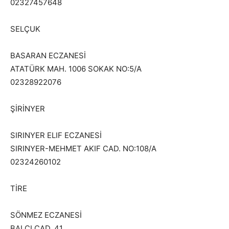
02327457648
SELÇUK
BASARAN ECZANESİ
ATATÜRK MAH. 1006 SOKAK NO:5/A
02328922076
ŞİRİNYER
SIRINYER ELIF ECZANESİ
SIRINYER-MEHMET AKIF CAD. NO:108/A
02324260102
TİRE
SÖNMEZ ECZANESİ
BALCI CAD. 41