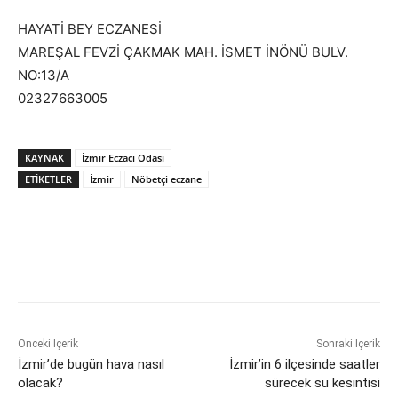
HAYATİ BEY ECZANESİ
MAREŞAL FEVZİ ÇAKMAK MAH. İSMET İNÖNÜ BULV.
NO:13/A
02327663005
KAYNAK
İzmir Eczacı Odası
ETİKETLER
İzmir
Nöbetçi eczane
Önceki İçerik
Sonraki İçerik
İzmir’de bugün hava nasıl
İzmir’in 6 ilçesinde saatler
olacak?
sürecek su kesintisi