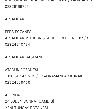
KÜLTÜR MAH. ATATÜRK CAD. NO:57/B ALIAGA-IZMIR
02326166725
ALSANCAK
EFES ECZANESİ
ALSANCAK MH. KIBRIS ŞEHİTLERİ CD. NO:159/B
02324640454
ALSANCAK-BASMANE
ATAGÜN ECZANESİ
1396 SOKAK NO:3/C KAHRAMANLAR KONAK
02324839436
ALTINDAĞ
24:00DEN SONRA- ÇAMDİBİ
YENİ TUNCAY ECZANESİ