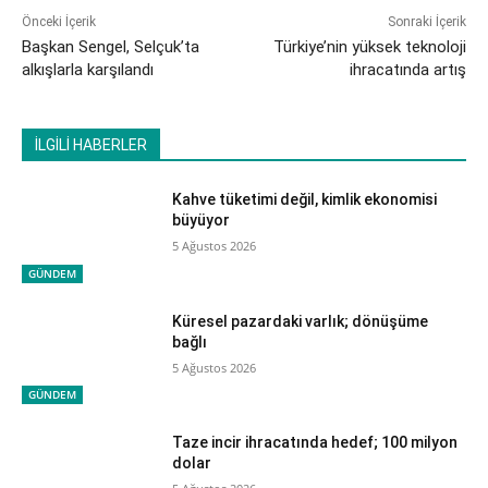
Önceki İçerik
Sonraki İçerik
Başkan Sengel, Selçuk’ta
Türkiye’nin yüksek teknoloji
alkışlarla karşılandı
ihracatında artış
İLGİLİ HABERLER
Kahve tüketimi değil, kimlik ekonomisi
büyüyor
5 Ağustos 2026
GÜNDEM
Küresel pazardaki varlık; dönüşüme
bağlı
5 Ağustos 2026
GÜNDEM
Taze incir ihracatında hedef; 100 milyon
dolar