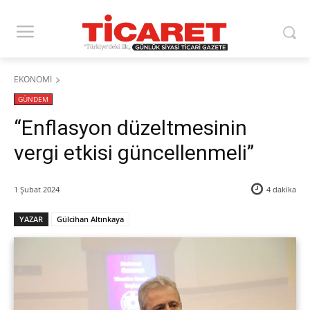
EKONOMİ
GÜNDEM
“Enflasyon düzeltmesinin
vergi etkisi güncellenmeli”
1 Şubat 2024
4
dakika
YAZAR
Gülcihan Altınkaya