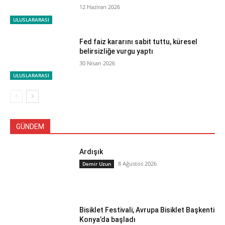
12 Haziran 2026
ULUSLARARASI
Fed faiz kararını sabit tuttu, küresel
belirsizliğe vurgu yaptı
30 Nisan 2026
ULUSLARARASI
GÜNDEM
Ardışık
8 Ağustos 2026
Demir Uzun
Bisiklet Festivali, Avrupa Bisiklet Başkenti
Konya’da başladı