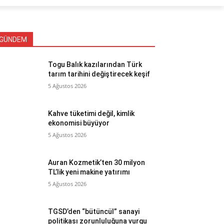
GÜNDEM
Togu Balık kazılarından Türk
tarım tarihini değiştirecek keşif
5 Ağustos 2026
Kahve tüketimi değil, kimlik
ekonomisi büyüyor
5 Ağustos 2026
Auran Kozmetik’ten 30 milyon
TL’lik yeni makine yatırımı
5 Ağustos 2026
TGSD’den “bütüncül” sanayi
politikası zorunluluğuna vurgu