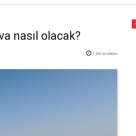
va nasıl olacak?
1 den az
dakika