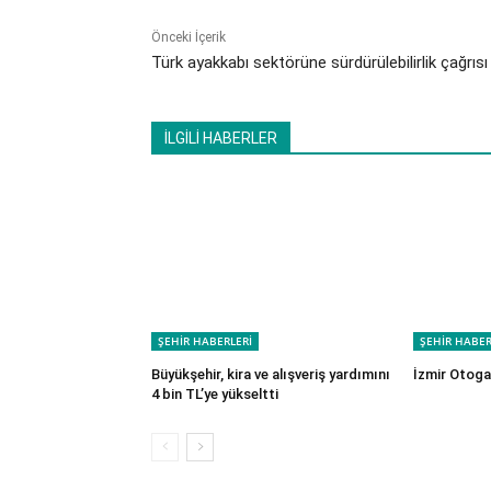
Önceki İçerik
Türk ayakkabı sektörüne sürdürülebilirlik çağrısı
İLGİLİ HABERLER
ŞEHİR HABERLERİ
ŞEHİR HABER
Büyükşehir, kira ve alışveriş yardımını
İzmir Otogar
4 bin TL’ye yükseltti