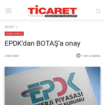
DEVLET
RESMİ GAZETE
EPDK’dan BOTAŞ’a onay
2 Mart 2024
1 den az
dakika