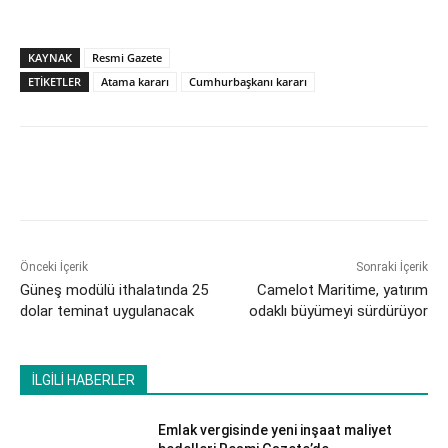
KAYNAK
Resmi Gazete
ETİKETLER
Atama kararı
Cumhurbaşkanı kararı
Önceki İçerik
Sonraki İçerik
Güneş modülü ithalatında 25
Camelot Maritime, yatırım
dolar teminat uygulanacak
odaklı büyümeyi sürdürüyor
İLGİLİ HABERLER
Emlak vergisinde yeni inşaat maliyet