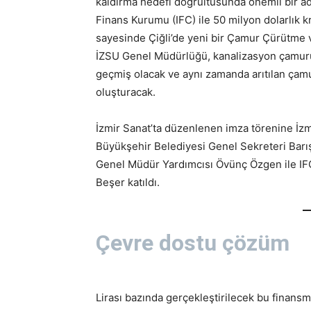
kaldırma hedefi doğrultusunda önemli bir ad
Finans Kurumu (IFC) ile 50 milyon dolarlık 
sayesinde Çiğli’de yeni bir Çamur Çürütme v
İZSU Genel Müdürlüğü, kanalizasyon çamurun
geçmiş olacak ve aynı zamanda arıtılan çamu
oluşturacak.
İzmir Sanat’ta düzenlenen imza törenine İz
Büyükşehir Belediyesi Genel Sekreteri Barı
Genel Müdür Yardımcısı Övünç Özgen ile IFC
Beşer katıldı.
Çevre dostu çözüm
Lirası bazında gerçekleştirilecek bu finansm