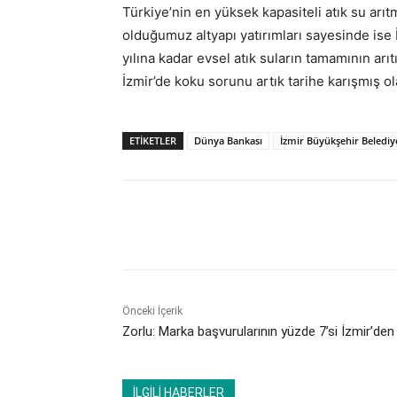
Türkiye’nin en yüksek kapasiteli atık su ar
olduğumuz altyapı yatırımları sayesinde ise 
yılına kadar evsel atık suların tamamının ar
İzmir’de koku sorunu artık tarihe karışmış ol
ETİKETLER
Dünya Bankası
İzmir Büyükşehir Belediy
Paylaş
Önceki İçerik
Zorlu: Marka başvurularının yüzde 7’si İzmir’den
İLGİLİ HABERLER