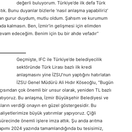
değerli buluyorum. Türkiye’de ilk defa Türk
tık. Bunu duyanlar bizlerle ‘nasıl anlaşma yapabiliriz’
aktan gurur duydum, mutlu oldum. Şahsım ve kurumum
a kalmasın. Ben, İzmir’in gelişmesi için elimden
evam edeceğim. Benim için bu bir ahde vefadır”
Geçmişte, IFC ile Türkiye’de belediyecilik
sektöründe Türk Lirası bazlı ilk kredi
anlaşmasını yine İZSU’nun yaptığını hatırlatan
İZSU Genel Müdürü Ali Hıdır Köseoğlu, “Bugün
açısından çok önemli bir unsur olarak, yeniden TL bazlı
atıyoruz. Bu anlaşma, İzmir Büyükşehir Belediyesi ve
şların verdiği onayın en güzel göstergesidir. Bu
faaliyetlerimize büyük yatırımlar yapıyoruz. Çiğli
 sürecinde önemli işlere imza attık. Şu anda arıtma
Yapımı 2024 yazında tamamlandığında bu tesisimiz,