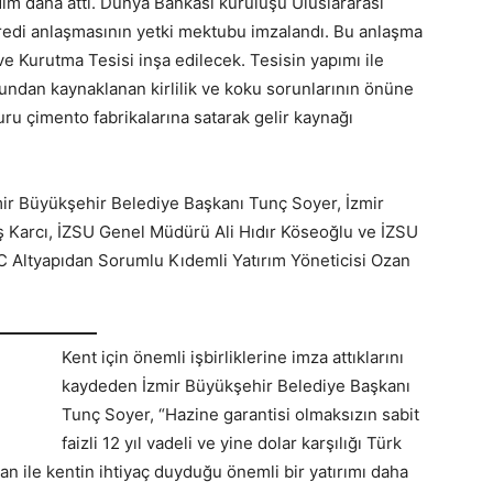
ım daha attı. Dünya Bankası kuruluşu Uluslararası
kredi anlaşmasının yetki mektubu imzalandı. Bu anlaşma
e Kurutma Tesisi inşa edilecek. Tesisin yapımı ile
dan kaynaklanan kirlilik ve koku sorunlarının önüne
ru çimento fabrikalarına satarak gelir kaynağı
mir Büyükşehir Belediye Başkanı Tunç Soyer, İzmir
ş Karcı, İZSU Genel Müdürü Ali Hıdır Köseoğlu ve İZSU
 Altyapıdan Sorumlu Kıdemli Yatırım Yöneticisi Ozan
Kent için önemli işbirliklerine imza attıklarını
kaydeden İzmir Büyükşehir Belediye Başkanı
Tunç Soyer, “Hazine garantisi olmaksızın sabit
faizli 12 yıl vadeli ve yine dolar karşılığı Türk
an ile kentin ihtiyaç duyduğu önemli bir yatırımı daha