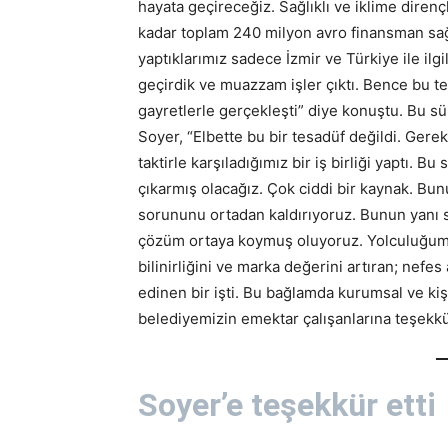
hayata geçireceğiz. Sağlıklı ve iklime diren
kadar toplam 240 milyon avro finansman sağl
yaptıklarımız sadece İzmir ve Türkiye ile ilgi
geçirdik ve muazzam işler çıktı. Bence bu te
gayretlerle gerçekleşti” diye konuştu. Bu sür
Soyer, “Elbette bu bir tesadüf değildi. Gere
taktirle karşıladığımız bir iş birliği yaptı. B
çıkarmış olacağız. Çok ciddi bir kaynak. B
sorununu ortadan kaldırıyoruz. Bunun yanı sı
çözüm ortaya koymuş oluyoruz. Yolculuğumu
bilinirliğini ve marka değerini artıran; nefe
edinen bir işti. Bu bağlamda kurumsal ve kiş
belediyemizin emektar çalışanlarına teşekk
Soyer’e teşekkür etti