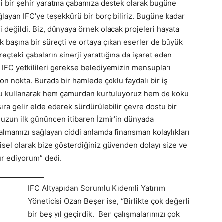
çli bir şehir yaratma çabamıza destek olarak bugüne
ayan IFC’ye teşekkürü bir borç biliriz. Bugüne kadar
li değildi. Biz, dünyaya örnek olacak projeleri hayata
k başına bir süreçti ve ortaya çıkan eserler de büyük
eçteki çabaların sinerji yarattığına da işaret eden
k IFC yetkilileri gerekse belediyemizin mensupları
u son nokta. Burada bir hamlede çoklu faydalı bir iş
unu kullanarak hem çamurdan kurtuluyoruz hem de koku
ra gelir elde ederek sürdürülebilir çevre dostu bir
zun ilk gününden itibaren İzmir’in dünyada
s almamızı sağlayan ciddi anlamda finansman kolaylıkları
isel olarak bize gösterdiğiniz güvenden dolayı size ve
ür ediyorum” dedi.
IFC Altyapıdan Sorumlu Kıdemli Yatırım
Yöneticisi Ozan Beşer ise, “Birlikte çok değerli
bir beş yıl geçirdik. Ben çalışmalarımızı çok