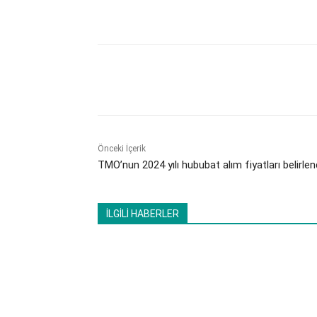
Paylaş
Önceki İçerik
TMO’nun 2024 yılı hububat alım fiyatları belirlen
İLGİLİ HABERLER