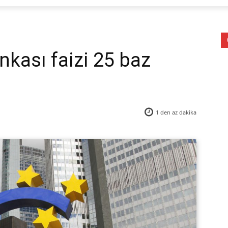
kası faizi 25 baz
1 den az
dakika