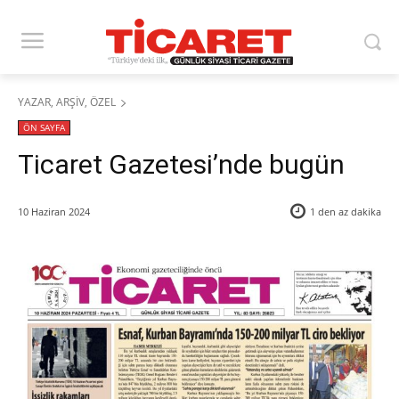
YAZAR, ARŞİV, ÖZEL
ÖN SAYFA
Ticaret Gazetesi’nde bugün
10 Haziran 2024
1 den az
dakika