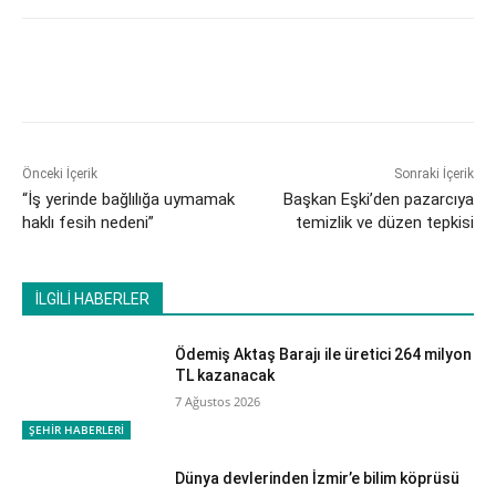
Önceki İçerik
Sonraki İçerik
“İş yerinde bağlılığa uymamak
Başkan Eşki’den pazarcıya
haklı fesih nedeni”
temizlik ve düzen tepkisi
İLGİLİ HABERLER
Ödemiş Aktaş Barajı ile üretici 264 milyon
TL kazanacak
7 Ağustos 2026
ŞEHİR HABERLERİ
Dünya devlerinden İzmir’e bilim köprüsü