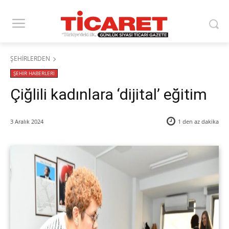
ŞEHİRLERDEN
ŞEHİR HABERLERİ
Çiğlili kadınlara ‘dijital’ eğitim
3 Aralık 2024
1 den az
dakika