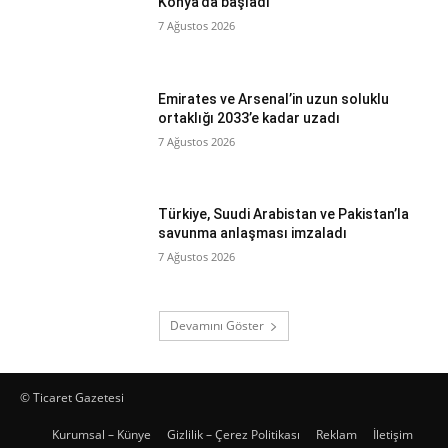
Konya’da başladı
7 Ağustos 2026
Emirates ve Arsenal’in uzun soluklu
ortaklığı 2033’e kadar uzadı
7 Ağustos 2026
Türkiye, Suudi Arabistan ve Pakistan’la
savunma anlaşması imzaladı
7 Ağustos 2026
Devamını Göster
© Ticaret Gazetesi
Kurumsal – Künye
Gizlilik – Çerez Politikası
Reklam
İletişim