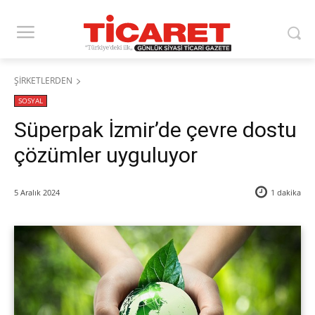
ŞİRKETLERDEN
SOSYAL
Süperpak İzmir’de çevre dostu
çözümler uyguluyor
5 Aralık 2024
1
dakika