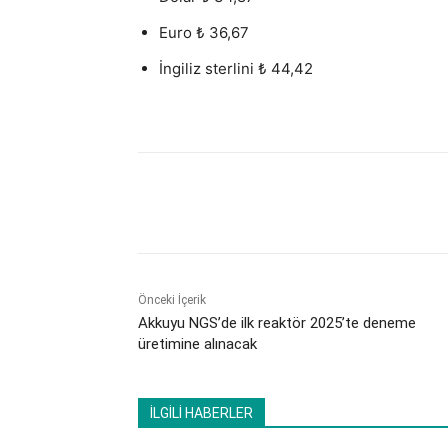
Euro ₺ 36,67
İngiliz sterlini ₺ 44,42
Paylaş
Önceki İçerik
Akkuyu NGS’de ilk reaktör 2025’te deneme
üretimine alınacak
İLGİLİ HABERLER