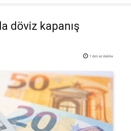
da döviz kapanış
1 den az
dakika