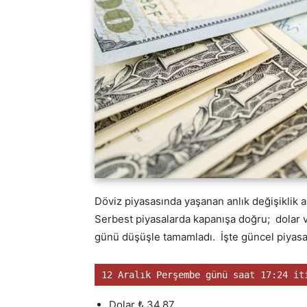
Döviz piyasasında yaşanan anlık değişiklik 
Serbest piyasalarda kapanışa doğru; dolar v
günü düşüşle tamamladı. İşte güncel piyasa
12 Aralık Perşembe günü saat 17:24 it
Dolar ₺ 34,87