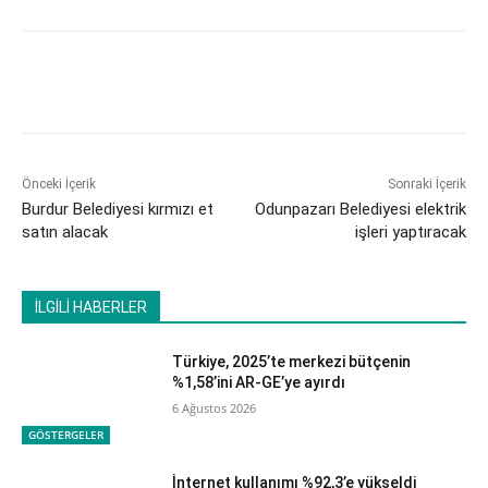
Önceki İçerik
Sonraki İçerik
Burdur Belediyesi kırmızı et
Odunpazarı Belediyesi elektrik
satın alacak
işleri yaptıracak
İLGİLİ HABERLER
Türkiye, 2025’te merkezi bütçenin
%1,58’ini AR-GE’ye ayırdı
6 Ağustos 2026
GÖSTERGELER
İnternet kullanımı %92,3’e yükseldi