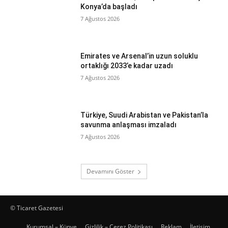
Konya’da başladı
7 Ağustos 2026
Emirates ve Arsenal’in uzun soluklu
ortaklığı 2033’e kadar uzadı
7 Ağustos 2026
Türkiye, Suudi Arabistan ve Pakistan’la
savunma anlaşması imzaladı
7 Ağustos 2026
Devamını Göster
© Ticaret Gazetesi
Kurumsal – Künye
Gizlilik – Çerez Politikası
Reklam
İletişim