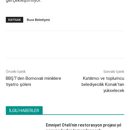
gerçekleştiriliyor.
KAYNAK
Buca Belediyesi
Önceki İçerik
Sonraki İçerik
BBŞT’den Bornovalı miniklere
Katılımcı ve toplumcu
tiyatro şöleni
belediyecilik Konak’tan
yükselecek
İLGİLİ HABERLER
Emniyet Oteli’nin restorasyon projesi yıl