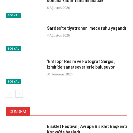
sonuna kadar tamamlanacak
6 Ağustos 2026
SOSYAL
Sardes’te tiyatronun imece ruhu yaşandı
4 Ağustos 2026
SOSYAL
‘Entropi’ Resim ve Fotoğraf Sergisi,
İzmir’de sanatseverlerle buluşuyor
31 Temmuz 2026
SOSYAL
GÜNDEM
Bisiklet Festivali, Avrupa Bisiklet Başkenti
Konya’da başladı