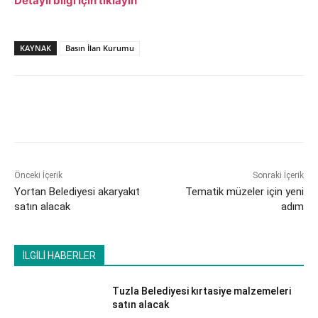
Detaylı bilgi için tıklayın
KAYNAK
Basın İlan Kurumu
Önceki İçerik
Sonraki İçerik
Yortan Belediyesi akaryakıt
Tematik müzeler için yeni
satın alacak
adım
İLGİLİ HABERLER
Tuzla Belediyesi kırtasiye malzemeleri
satın alacak