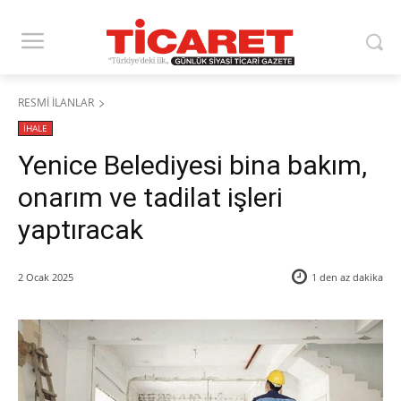
RESMİ İLANLAR
İHALE
Yenice Belediyesi bina bakım,
onarım ve tadilat işleri
yaptıracak
2 Ocak 2025
1 den az
dakika