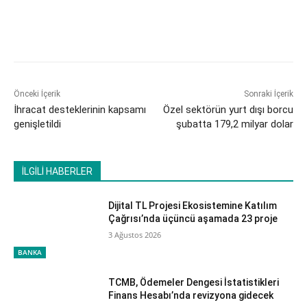
Önceki İçerik
Sonraki İçerik
İhracat desteklerinin kapsamı
Özel sektörün yurt dışı borcu
genişletildi
şubatta 179,2 milyar dolar
İLGİLİ HABERLER
Dijital TL Projesi Ekosistemine Katılım
Çağrısı’nda üçüncü aşamada 23 proje
3 Ağustos 2026
BANKA
TCMB, Ödemeler Dengesi İstatistikleri
Finans Hesabı’nda revizyona gidecek