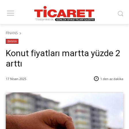
FİNANS
BANKA
Konut fiyatları martta yüzde 2
arttı
17 Nisan 2025
1 den az
dakika