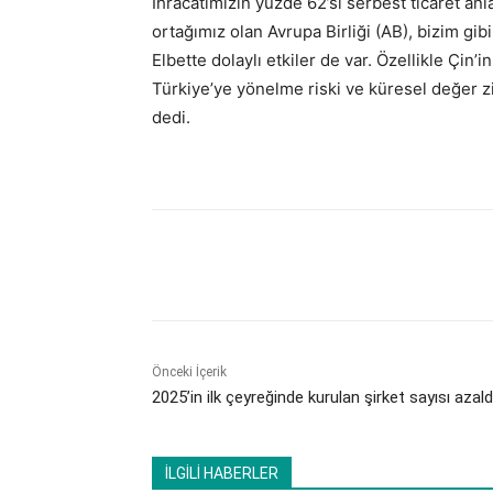
İhracatımızın yüzde 62’si serbest ticaret an
ortağımız olan Avrupa Birliği (AB), bizim gibi
Elbette dolaylı etkiler de var. Özellikle Çin’i
Türkiye’ye yönelme riski ve küresel değer z
dedi.
Paylaş
Önceki İçerik
2025’in ilk çeyreğinde kurulan şirket sayısı azald
İLGİLİ HABERLER