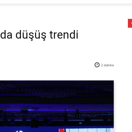
da düşüş trendi
2
dakika