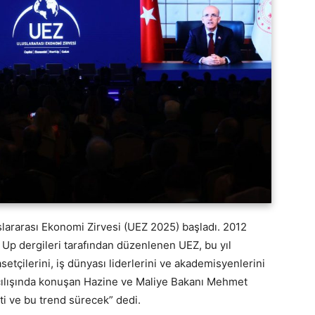
slararası Ekonomi Zirvesi (UEZ 2025) başladı. 2012
 Up dergileri tarafından düzenlenen UEZ, bu yıl
etçilerini, iş dünyası liderlerini ve akademisyenlerini
 açılışında konuşan Hazine ve Maliye Bakanı Mehmet
i ve bu trend sürecek” dedi.