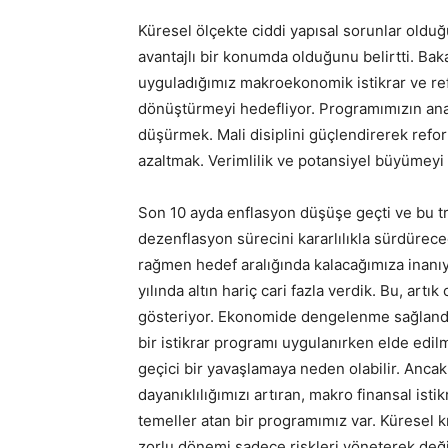
Küresel ölçekte ciddi yapısal sorunlar olduğ
avantajlı bir konumda olduğunu belirtti. Ba
uyguladığımız makroekonomik istikrar ve ref
dönüştürmeyi hedefliyor. Programımızın ana 
düşürmek. Mali disiplini güçlendirerek reform
azaltmak. Verimlilik ve potansiyel büyümeyi 
Son 10 ayda enflasyon düşüşe geçti ve bu tre
dezenflasyon sürecini kararlılıkla sürdüre
rağmen hedef aralığında kalacağımıza inanıyor
yılında altın hariç cari fazla verdik. Bu, ar
gösteriyor. Ekonomide dengelenme sağlandı. 
bir istikrar programı uygulanırken elde edil
geçici bir yavaşlamaya neden olabilir. Ancak d
dayanıklılığımızı artıran, makro finansal is
temeller atan bir programımız var. Küresel kri
zorlu dönemi sadece riskleri yöneterek deği