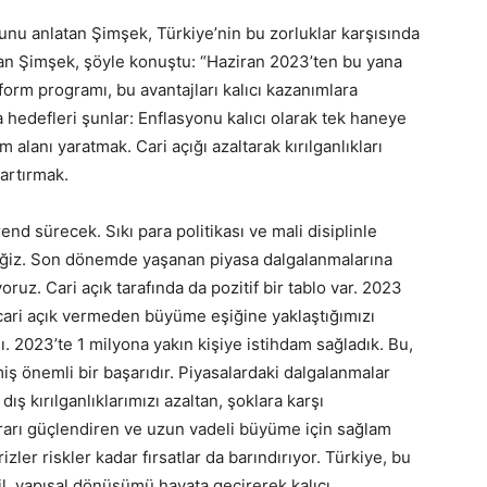
unu anlatan Şimşek, Türkiye’nin bu zorluklar karşısında
kan Şimşek, şöyle konuştu: “Haziran 2023’ten bu yana
orm programı, bu avantajları kalıcı kazanımlara
hedefleri şunlar: Enflasyonu kalıcı olarak tek haneye
 alanı yaratmak. Cari açığı azaltarak kırılganlıkları
artırmak.
nd sürecek. Sıkı para politikası ve mali disiplinle
ceğiz. Son dönemde yaşanan piyasa dalgalanmalarına
uz. Cari açık tarafında da pozitif bir tablo var. 2023
tık cari açık vermeden büyüme eşiğine yaklaştığımızı
2023’te 1 milyona yakın kişiye istihdam sağladık. Bu,
miş önemli bir başarıdır. Piyasalardaki dalgalanmalar
ış kırılganlıklarımızı azaltan, şoklara karşı
tikrarı güçlendiren ve uzun vadeli büyüme için sağlam
zler riskler kadar fırsatlar da barındırıyor. Türkiye, bu
l, yapısal dönüşümü hayata geçirerek kalıcı