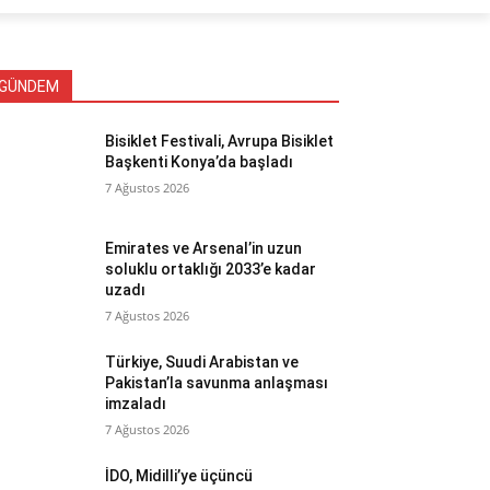
GÜNDEM
Bisiklet Festivali, Avrupa Bisiklet
Başkenti Konya’da başladı
7 Ağustos 2026
Emirates ve Arsenal’in uzun
soluklu ortaklığı 2033’e kadar
uzadı
7 Ağustos 2026
Türkiye, Suudi Arabistan ve
Pakistan’la savunma anlaşması
imzaladı
7 Ağustos 2026
İDO, Midilli’ye üçüncü