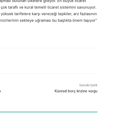
laşması bulunan ülkelere gidiyor. En büyük ticaret
 çok taraflı ve kural temelli ticaret sistemini savunuyor.
n yüksek tarifelere karşı vereceği tepkiler, arz fazlasının
incirlerinin sekteye uğraması bu başlıkta önem taşıyor”
Sonraki İçerik
ı
Küresel borç krizine vurgu