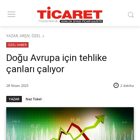
YAZAR, ARŞİV, ÖZEL
ÖZEL HABER
Doğu Avrupa için tehlike
çanları çalıyor
28 Nisan 2025
2
dakika
YAZAR
Naz Tükel