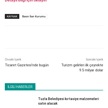
Detaylı bilgi için tıklayın
KAYNAK
Basın İlan Kurumu
Önceki İçerik
Sonraki İçerik
Ticaret Gazetesi’nde bugün
Turizm gelirleri ilk çeyrekte
9.5 milyar dolar
İLGİLİ HABERLER
Tuzla Belediyesi kırtasiye malzemeleri
satın alacak