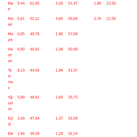
Ma
0,44
62,45
3,29
51,47
1,88
23,50
rt
Nis
0,81
52,11
3,60
55,66
2,76
22,50
an
Ma
0,65
40,76
1,96
57,68
yıs
Ha
6,50
40,42
1,38
50,09
zir
an
Te
8,23
44,50
1,94
41,37
m
mu
z
Ağ
5,89
49,41
1,68
35,75
ust
os
Eyl
3,40
47,44
1,37
33,09
ül
Eki
1,94
39,39
1,29
32,24