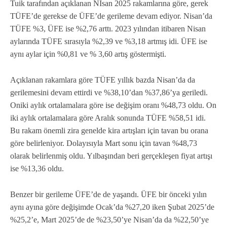
Tuik tarafından açıklanan Nİsan 2025 rakamlarına göre, gerek
TÜFE’de gerekse de ÜFE’de gerileme devam ediyor. Nisan’da
TÜFE %3, ÜFE ise %2,76 arttı. 2023 yılından itibaren Nisan
aylarında TÜFE sırasıyla %2,39 ve %3,18 artmış idi. ÜFE ise
aynı aylar için %0,81 ve % 3,60 artış göstermişti.
Açıklanan rakamlara göre TÜFE yıllık bazda Nisan’da da
gerilemesini devam ettirdi ve %38,10’dan %37,86’ya geriledi.
Oniki aylık ortalamalara göre ise değişim oranı %48,73 oldu. On
iki aylık ortalamalara göre Aralık sonunda TÜFE %58,51 idi.
Bu rakam önemli zira genelde kira artışları için tavan bu orana
göre belirleniyor. Dolayısıyla Mart sonu için tavan %48,73
olarak belirlenmiş oldu. Yılbaşından beri gerçekleşen fiyat artışı
ise %13,36 oldu.
Benzer bir gerileme ÜFE’de de yaşandı. ÜFE bir önceki yılın
aynı ayına göre değişimde Ocak’da %27,20 iken Şubat 2025’de
%25,2’e, Mart 2025’de de %23,50’ye Nisan’da da %22,50’ye