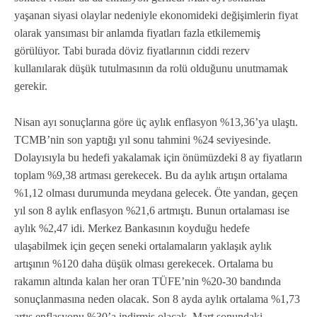
yaşanan siyasi olaylar nedeniyle ekonomideki değişimlerin fiyat
olarak yansıması bir anlamda fiyatları fazla etkilememiş
görülüyor. Tabi burada döviz fiyatlarının ciddi rezerv
kullanılarak düşük tutulmasının da rolü olduğunu unutmamak
gerekir.
Nisan ayı sonuçlarına göre üç aylık enflasyon %13,36’ya ulaştı.
TCMB’nin son yaptığı yıl sonu tahmini %24 seviyesinde.
Dolayısıyla bu hedefi yakalamak için önümüzdeki 8 ay fiyatların
toplam %9,38 artması gerekecek. Bu da aylık artışın ortalama
%1,12 olması durumunda meydana gelecek. Öte yandan, geçen
yıl son 8 aylık enflasyon %21,6 artmıştı. Bunun ortalaması ise
aylık %2,47 idi. Merkez Bankasının koyduğu hedefe
ulaşabilmek için geçen seneki ortalamaların yaklaşık aylık
artışının %120 daha düşük olması gerekecek. Ortalama bu
rakamın altında kalan her oran TÜFE’nin %20-30 bandında
sonuçlanmasına neden olacak. Son 8 ayda aylık ortalama %1,73
artış enflasyonu %30’a indirmiş olacak. Mart sonundaki