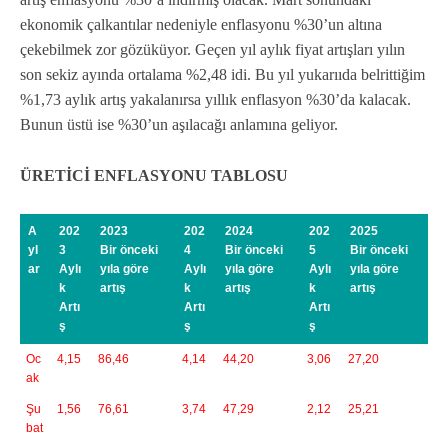
ekonomik çalkantılar nedeniyle enflasyonu %30’un altına
çekebilmek zor gözüküyor. Geçen yıl aylık fiyat artışları yılın
son sekiz ayında ortalama %2,48 idi. Bu yıl yukarııda belrittiğim
%1,73 aylık artış yakalanırsa yıllık enflasyon %30’da kalacak.
Bunun üstü ise %30’un aşılacağı anlamına geliyor.
ÜRETİCİ ENFLASYONU TABLOSU
A
202
2023
202
2024
202
2025
yl
3
Bir önceki
4
Bir önceki
5
Bir önceki
ar
Aylı
yıla göre
Aylı
yıla göre
Aylı
yıla göre
k
artış
k
artış
k
artış
Artı
Artı
Artı
ş
ş
ş
Oc
4,15
86,46
4,14
44,20
3,06
27,20
ak
Şu
1,56
76,61
3,74
47,29
2,12
25,21
bat