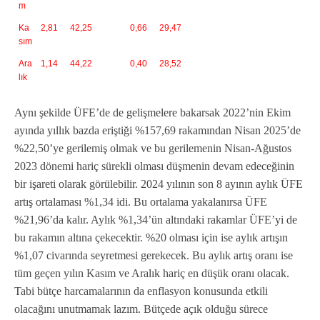
m
Ka
2,81
42,25
0,66
29,47
sım
Ara
1,14
44,22
0,40
28,52
lık
Aynı şekilde ÜFE’de de gelişmelere bakarsak 2022’nin Ekim
ayında yıllık bazda eriştiği %157,69 rakamından Nisan 2025’de
%22,50’ye gerilemiş olmak ve bu gerilemenin Nisan-Ağustos
2023 dönemi hariç sürekli olması düşmenin devam edeceğinin
bir işareti olarak görülebilir. 2024 yılının son 8 ayının aylık ÜFE
artış ortalaması %1,34 idi. Bu ortalama yakalanırsa ÜFE
%21,96’da kalır. Aylık %1,34’ün altındaki rakamlar ÜFE’yi de
bu rakamın altına çekecektir. %20 olması için ise aylık artışın
%1,07 civarında seyretmesi gerekecek. Bu aylık artış oranı ise
tüm geçen yılın Kasım ve Aralık hariç en düşük oranı olacak.
Tabi bütçe harcamalarının da enflasyon konusunda etkili
olacağını unutmamak lazım. Bütçede açık olduğu sürece