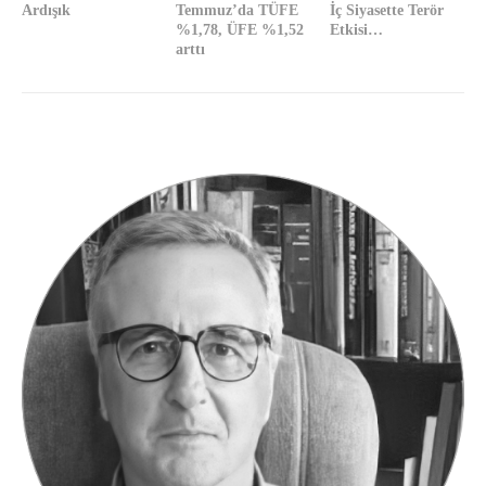
Ardışık
Temmuz’da TÜFE
İç Siyasette Terör
%1,78, ÜFE %1,52
Etkisi…
arttı