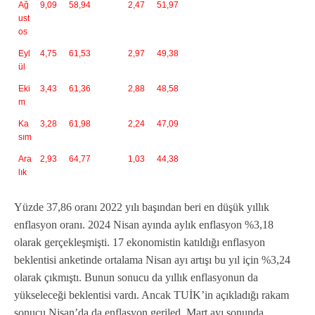
Ağ
9,09
58,94
2,47
51,97
ust
os
Eyl
4,75
61,53
2,97
49,38
ül
Eki
3,43
61,36
2,88
48,58
m
Ka
3,28
61,98
2,24
47,09
sım
Ara
2,93
64,77
1,03
44,38
lık
Yüzde 37,86 oranı 2022 yılı başından beri en düşük yıllık
enflasyon oranı. 2024 Nisan ayında aylık enflasyon %3,18
olarak gerçekleşmişti. 17 ekonomistin katıldığı enflasyon
beklentisi anketinde ortalama Nisan ayı artışı bu yıl için %3,24
olarak çıkmıştı. Bunun sonucu da yıllık enflasyonun da
yükseleceği beklentisi vardı. Ancak TUİK’in açıkladığı rakam
sonucu Nisan’da da enflasyon geriled. Mart ayı sonunda