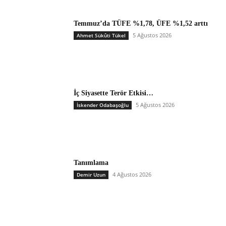
Temmuz’da TÜFE %1,78, ÜFE %1,52 arttı
5 Ağustos 2026
Ahmet Sükûti Tükel
İç Siyasette Terör Etkisi…
5 Ağustos 2026
İskender Odabaşoğlu
Tanımlama
4 Ağustos 2026
Demir Uzun