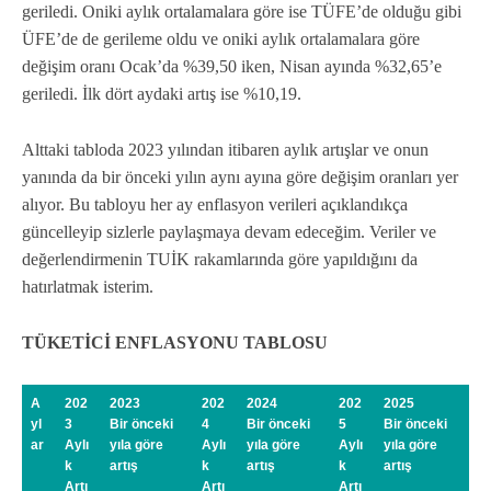
geriledi. Oniki aylık ortalamalara göre ise TÜFE’de olduğu gibi
ÜFE’de de gerileme oldu ve oniki aylık ortalamalara göre
değişim oranı Ocak’da %39,50 iken, Nisan ayında %32,65’e
geriledi. İlk dört aydaki artış ise %10,19.
Alttaki tabloda 2023 yılından itibaren aylık artışlar ve onun
yanında da bir önceki yılın aynı ayına göre değişim oranları yer
alıyor. Bu tabloyu her ay enflasyon verileri açıklandıkça
güncelleyip sizlerle paylaşmaya devam edeceğim. Veriler ve
değerlendirmenin TUİK rakamlarında göre yapıldığını da
hatırlatmak isterim.
TÜKETİCİ ENFLASYONU TABLOSU
A
202
2023
202
2024
202
2025
yl
3
Bir önceki
4
Bir önceki
5
Bir önceki
ar
Aylı
yıla göre
Aylı
yıla göre
Aylı
yıla göre
k
artış
k
artış
k
artış
Artı
Artı
Artı