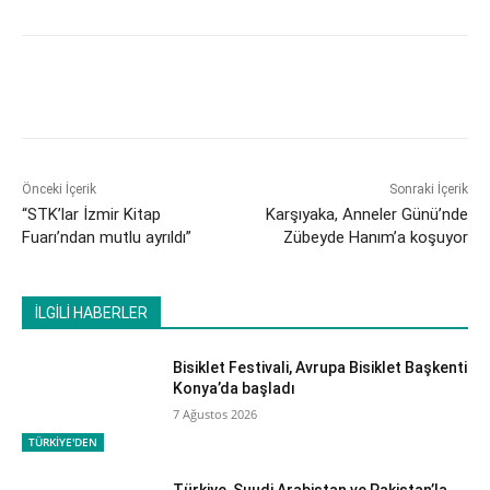
Önceki İçerik
Sonraki İçerik
“STK’lar İzmir Kitap
Karşıyaka, Anneler Günü’nde
Fuarı’ndan mutlu ayrıldı”
Zübeyde Hanım’a koşuyor
İLGİLİ HABERLER
Bisiklet Festivali, Avrupa Bisiklet Başkenti
Konya’da başladı
7 Ağustos 2026
TÜRKİYE'DEN