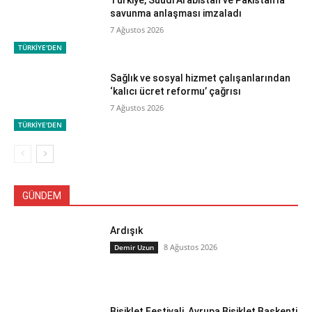
Türkiye, Suudi Arabistan ve Pakistan’la
savunma anlaşması imzaladı
7 Ağustos 2026
TÜRKİYE'DEN
Sağlık ve sosyal hizmet çalışanlarından
‘kalıcı ücret reformu’ çağrısı
7 Ağustos 2026
TÜRKİYE'DEN
GÜNDEM
Ardışık
8 Ağustos 2026
Demir Uzun
Bisiklet Festivali, Avrupa Bisiklet Başkenti