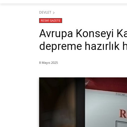
DEVLET
RESMİ GAZETE
Avrupa Konseyi K
depreme hazırlık 
8 Mayıs 2025