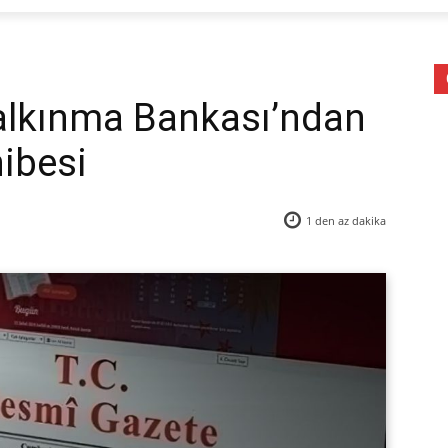
alkınma Bankası’ndan
hibesi
1 den az
dakika