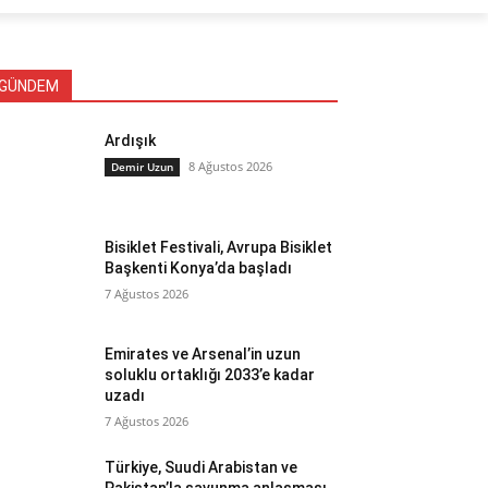
GÜNDEM
Ardışık
8 Ağustos 2026
Demir Uzun
Bisiklet Festivali, Avrupa Bisiklet
Başkenti Konya’da başladı
7 Ağustos 2026
Emirates ve Arsenal’in uzun
soluklu ortaklığı 2033’e kadar
uzadı
7 Ağustos 2026
Türkiye, Suudi Arabistan ve
Pakistan’la savunma anlaşması