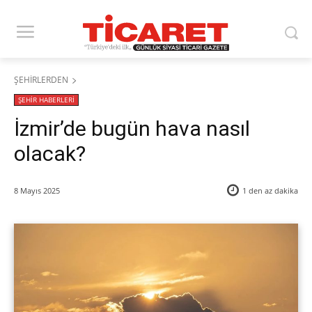
ŞEHİRLERDEN
ŞEHİR HABERLERİ
İzmir’de bugün hava nasıl
olacak?
8 Mayıs 2025
1 den az
dakika