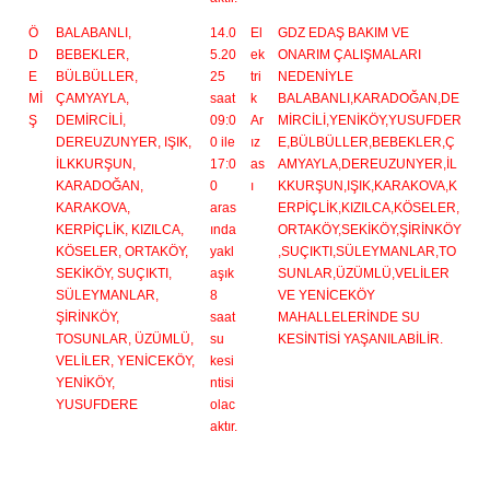
Ö
BALABANLI,
14.0
El
GDZ EDAŞ BAKIM VE
D
BEBEKLER,
5.20
ek
ONARIM ÇALIŞMALARI
E
BÜLBÜLLER,
25
tri
NEDENİYLE
Mİ
ÇAMYAYLA,
saat
k
BALABANLI,KARADOĞAN,DE
Ş
DEMİRCİLİ,
09:0
Ar
MİRCİLİ,YENİKÖY,YUSUFDER
DEREUZUNYER, IŞIK,
0 ile
ız
E,BÜLBÜLLER,BEBEKLER,Ç
İLKKURŞUN,
17:0
as
AMYAYLA,DEREUZUNYER,İL
KARADOĞAN,
0
ı
KKURŞUN,IŞIK,KARAKOVA,K
KARAKOVA,
aras
ERPİÇLİK,KIZILCA,KÖSELER,
KERPİÇLİK, KIZILCA,
ında
ORTAKÖY,SEKİKÖY,ŞİRİNKÖY
KÖSELER, ORTAKÖY,
yakl
,SUÇIKTI,SÜLEYMANLAR,TO
SEKİKÖY, SUÇIKTI,
aşık
SUNLAR,ÜZÜMLÜ,VELİLER
SÜLEYMANLAR,
8
VE YENİCEKÖY
ŞİRİNKÖY,
saat
MAHALLELERİNDE SU
TOSUNLAR, ÜZÜMLÜ,
su
KESİNTİSİ YAŞANILABİLİR.
VELİLER, YENİCEKÖY,
kesi
YENİKÖY,
ntisi
YUSUFDERE
olac
aktır.