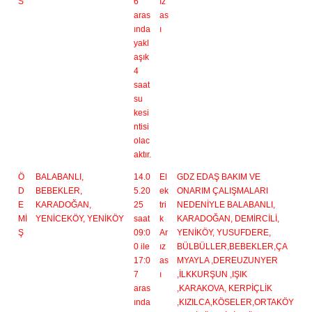
S
6
ız
aras
as
ında
ı
yakl
aşık
4
saat
su
kesi
ntisi
olac
aktır.
Ö
BALABANLI,
14.0
El
GDZ EDAŞ BAKIM VE
D
BEBEKLER,
5.20
ek
ONARIM ÇALIŞMALARI
E
KARADOĞAN,
25
tri
NEDENİYLE BALABANLI,
Mİ
YENİCEKÖY, YENİKÖY
saat
k
KARADOĞAN, DEMİRCİLİ,
Ş
09:0
Ar
YENİKÖY, YUSUFDERE,
0 ile
ız
BÜLBÜLLER,BEBEKLER,ÇA
17:0
as
MYAYLA ,DEREUZUNYER
7
ı
,İLKKURŞUN ,IŞIK
aras
,KARAKOVA, KERPİÇLİK
ında
,KIZILCA,KÖSELER,ORTAKÖY