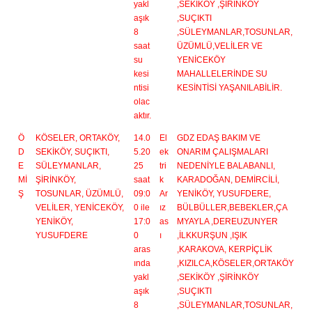
yakl
,SEKİKÖY ,ŞİRİNKÖY
aşık
,SUÇIKTI
8
,SÜLEYMANLAR,TOSUNLAR,
saat
ÜZÜMLÜ,VELİLER VE
su
YENİCEKÖY
kesi
MAHALLELERİNDE SU
ntisi
KESİNTİSİ YAŞANILABİLİR.
olac
aktır.
Ö
KÖSELER, ORTAKÖY,
14.0
El
GDZ EDAŞ BAKIM VE
D
SEKİKÖY, SUÇIKTI,
5.20
ek
ONARIM ÇALIŞMALARI
E
SÜLEYMANLAR,
25
tri
NEDENİYLE BALABANLI,
Mİ
ŞİRİNKÖY,
saat
k
KARADOĞAN, DEMİRCİLİ,
Ş
TOSUNLAR, ÜZÜMLÜ,
09:0
Ar
YENİKÖY, YUSUFDERE,
VELİLER, YENİCEKÖY,
0 ile
ız
BÜLBÜLLER,BEBEKLER,ÇA
YENİKÖY,
17:0
as
MYAYLA ,DEREUZUNYER
YUSUFDERE
0
ı
,İLKKURŞUN ,IŞIK
aras
,KARAKOVA, KERPİÇLİK
ında
,KIZILCA,KÖSELER,ORTAKÖY
yakl
,SEKİKÖY ,ŞİRİNKÖY
aşık
,SUÇIKTI
8
,SÜLEYMANLAR,TOSUNLAR,