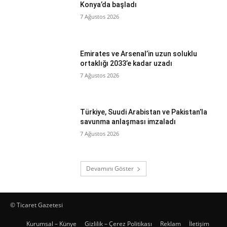
Konya’da başladı
7 Ağustos 2026
Emirates ve Arsenal’in uzun soluklu
ortaklığı 2033’e kadar uzadı
7 Ağustos 2026
Türkiye, Suudi Arabistan ve Pakistan’la
savunma anlaşması imzaladı
7 Ağustos 2026
Devamını Göster
© Ticaret Gazetesi
Kurumsal – Künye
Gizlilik – Çerez Politikası
Reklam
İletişim