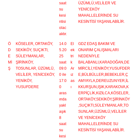
saat
ÜZÜMLÜ,VELİLER VE
su
YENİCEKÖY
kesi
MAHALLELERİNDE SU
ntisi
KESİNTİSİ YAŞANILABİLİR.
olac
aktır.
Ö
KÖSELER, ORTAKÖY,
14.0
El
GDZ EDAŞ BAKIM VE
D
SEKİKÖY, SUÇIKTI,
5.20
ek
ONARIM ÇALIŞMALARI
E
SÜLEYMANLAR,
25
tri
NEDENİYLE
Mİ
ŞİRİNKÖY,
saat
k
BALABANLI,KARADOĞAN,DE
Ş
TOSUNLAR, ÜZÜMLÜ,
09:0
Ar
MİRCİLİ,YENİKÖY,YUSUFDER
VELİLER, YENİCEKÖY,
0 ile
ız
E,BÜLBÜLLER,BEBEKLER,Ç
YENİKÖY,
17:0
as
AMYAYLA,DEREUZUNYER,İL
YUSUFDERE
0
ı
KKURŞUN,IŞIK,KARAKOVA,K
aras
ERPİÇLİK,KIZILCA,KÖSELER,
ında
ORTAKÖY,SEKİKÖY,ŞİRİNKÖY
yakl
,SUÇIKTI,SÜLEYMANLAR,TO
aşık
SUNLAR,ÜZÜMLÜ,VELİLER
8
VE YENİCEKÖY
saat
MAHALLELERİNDE SU
su
KESİNTİSİ YAŞANILABİLİR.
kesi