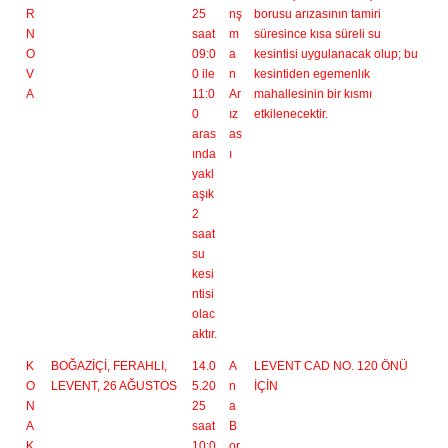
R
25
nş
borusu arızasının tamiri
N
saat
m
süresince kısa süreli su
O
09:0
a
kesintisi uygulanacak olup; bu
V
0 ile
n
kesintiden egemenlık
A
11:0
Ar
mahallesinin bir kısmı
0
ız
etkilenecektir.
aras
as
ında
ı
yakl
aşık
2
saat
su
kesi
ntisi
olac
aktır.
K
BOĞAZİÇİ, FERAHLI,
14.0
A
LEVENT CAD NO. 120 ÖNÜ
O
LEVENT, 26 AĞUSTOS
5.20
n
İÇİN
N
25
a
A
saat
B
K
10:0
or