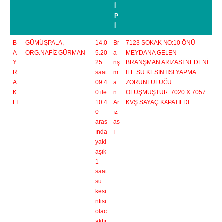
İ
P
İ
B
GÜMÜŞPALA,
14.0
Br
7123 SOKAK NO:10 ÖNÜ
A
ORG.NAFİZ GÜRMAN
5.20
a
MEYDANA GELEN
Y
25
nş
BRANŞMAN ARIZASI NEDENİ
R
saat
m
İLE SU KESİNTİSİ YAPMA
A
09:4
a
ZORUNLULUĞU
K
0 ile
n
OLUŞMUŞTUR. 7020 X 7057
LI
10:4
Ar
KVŞ SAYAÇ KAPATILDI.
0
ız
aras
as
ında
ı
yakl
aşık
1
saat
su
kesi
ntisi
olac
aktır.