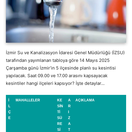
İzmir Su ve Kanalizasyon İdaresi Genel Müdürlüğü (İZSU)
tarafından yayımlanan tabloya göre 14 Mayıs 2025
Çarşamba günü İzmir’in 5 ilçesinde planlı su kesintisi
yapılacak. Saat 09.00 ve 17.00 arasını kapsayacak
kesintiler hangi ilçeleri kapsıyor? İşte detaylar…
İ
MAHALLELER
KE
A
AÇIKLAMA
L
SİN
R
Ç
Tİ
I
E
SÜ
Z
RE
A
Sİ
T