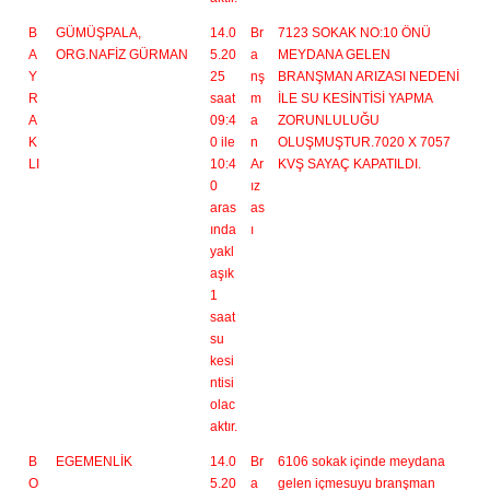
B
GÜMÜŞPALA,
14.0
Br
7123 SOKAK NO:10 ÖNÜ
A
ORG.NAFİZ GÜRMAN
5.20
a
MEYDANA GELEN
Y
25
nş
BRANŞMAN ARIZASI NEDENİ
R
saat
m
İLE SU KESİNTİSİ YAPMA
A
09:4
a
ZORUNLULUĞU
K
0 ile
n
OLUŞMUŞTUR.7020 X 7057
LI
10:4
Ar
KVŞ SAYAÇ KAPATILDI.
0
ız
aras
as
ında
ı
yakl
aşık
1
saat
su
kesi
ntisi
olac
aktır.
B
EGEMENLİK
14.0
Br
6106 sokak içinde meydana
O
5.20
a
gelen içmesuyu branşman