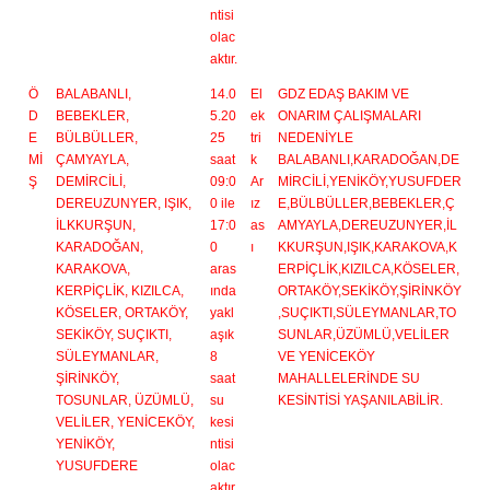
ntisi
olac
aktır.
Ö
BALABANLI,
14.0
El
GDZ EDAŞ BAKIM VE
D
BEBEKLER,
5.20
ek
ONARIM ÇALIŞMALARI
E
BÜLBÜLLER,
25
tri
NEDENİYLE
Mİ
ÇAMYAYLA,
saat
k
BALABANLI,KARADOĞAN,DE
Ş
DEMİRCİLİ,
09:0
Ar
MİRCİLİ,YENİKÖY,YUSUFDER
DEREUZUNYER, IŞIK,
0 ile
ız
E,BÜLBÜLLER,BEBEKLER,Ç
İLKKURŞUN,
17:0
as
AMYAYLA,DEREUZUNYER,İL
KARADOĞAN,
0
ı
KKURŞUN,IŞIK,KARAKOVA,K
KARAKOVA,
aras
ERPİÇLİK,KIZILCA,KÖSELER,
KERPİÇLİK, KIZILCA,
ında
ORTAKÖY,SEKİKÖY,ŞİRİNKÖY
KÖSELER, ORTAKÖY,
yakl
,SUÇIKTI,SÜLEYMANLAR,TO
SEKİKÖY, SUÇIKTI,
aşık
SUNLAR,ÜZÜMLÜ,VELİLER
SÜLEYMANLAR,
8
VE YENİCEKÖY
ŞİRİNKÖY,
saat
MAHALLELERİNDE SU
TOSUNLAR, ÜZÜMLÜ,
su
KESİNTİSİ YAŞANILABİLİR.
VELİLER, YENİCEKÖY,
kesi
YENİKÖY,
ntisi
YUSUFDERE
olac
aktır.