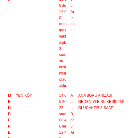
0 ile
u
12:0
Ar
0
ız
aras
as
ında
ı
yakl
aşık
2
saat
su
kesi
ntisi
olac
aktır.
M
YENİKÖY
14.0
A
ANA BORU ARIZASI
E
5.20
n
NEDENİYLE SU KESİNTİSİ
N
25
a
OLUCAKTIR 3 SAAT
D
saat
B
E
08:4
or
R
6 ile
u
E
12:4
Ar