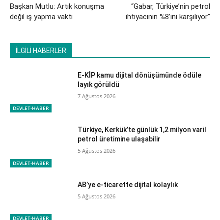
Başkan Mutlu: Artık konuşma
“Gabar, Türkiye’nin petrol
değil iş yapma vakti
ihtiyacının %8’ini karşılıyor”
İLGİLİ HABERLER
E-KİP kamu dijital dönüşümünde ödüle
layık görüldü
7 Ağustos 2026
DEVLET-HABER
Türkiye, Kerkük’te günlük 1,2 milyon varil
petrol üretimine ulaşabilir
5 Ağustos 2026
DEVLET-HABER
AB’ye e-ticarette dijital kolaylık
5 Ağustos 2026
DEVLET-HABER