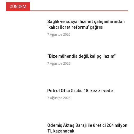
GÜNDEM
Sağlık ve sosyal hizmet çalışanlarından
‘kalıcı ücret reformu’ çağrısı
7 Ağustos 2026
“Bize mühendis değil, kalıpçı lazım”
7 Ağustos 2026
Petrol Ofisi Grubu 18. kez zirvede
7 Ağustos 2026
Ödemiş Aktaş Barajı ile üretici 264 milyon
TL kazanacak