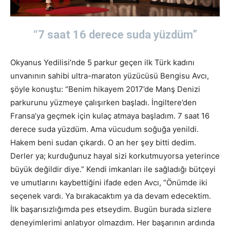
“7 saat 16 derece suda yüzdüm”
Okyanus Yedilisi’nde 5 parkur geçen ilk Türk kadını
unvanının sahibi ultra-maraton yüzücüsü Bengisu Avcı,
şöyle konuştu: “Benim hikayem 2017’de Manş Denizi
parkurunu yüzmeye çalışırken başladı. İngiltere’den
Fransa’ya geçmek için kulaç atmaya başladım. 7 saat 16
derece suda yüzdüm. Ama vücudum soğuğa yenildi.
Hakem beni sudan çıkardı. O an her şey bitti dedim.
Derler ya; kurduğunuz hayal sizi korkutmuyorsa yeterince
büyük değildir diye.” Kendi imkanları ile sağladığı bütçeyi
ve umutlarını kaybettiğini ifade eden Avcı, “Önümde iki
seçenek vardı. Ya bırakacaktım ya da devam edecektim.
İlk başarısızlığımda pes etseydim. Bugün burada sizlere
deneyimlerimi anlatıyor olmazdım. Her başarının ardında