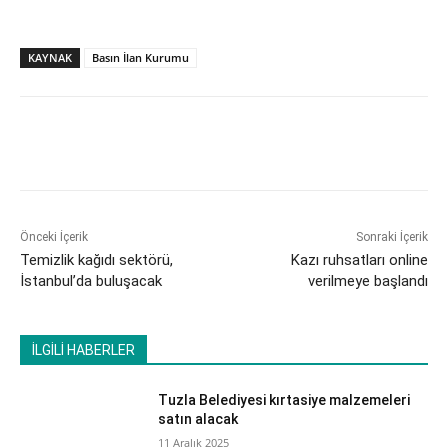
KAYNAK
Basın İlan Kurumu
Önceki İçerik
Sonraki İçerik
Temizlik kağıdı sektörü,
Kazı ruhsatları online
İstanbul’da buluşacak
verilmeye başlandı
İLGİLİ HABERLER
Tuzla Belediyesi kırtasiye malzemeleri
satın alacak
11 Aralık 2025