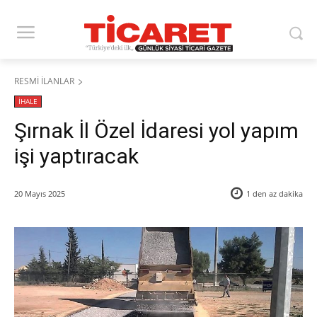
RESMİ İLANLAR
İHALE
Şırnak İl Özel İdaresi yol yapım
işi yaptıracak
20 Mayıs 2025
1 den az
dakika