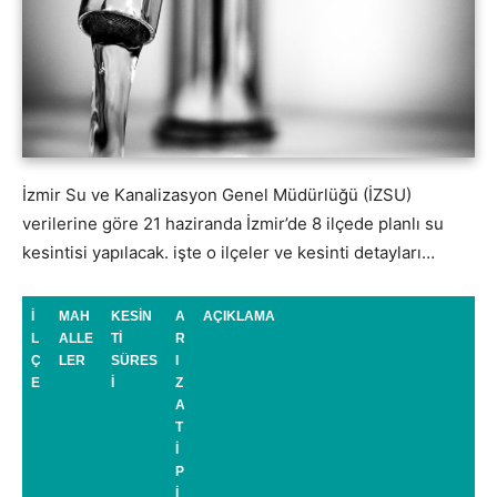
İzmir Su ve Kanalizasyon Genel Müdürlüğü (İZSU)
verilerine göre 21 haziranda İzmir’de 8 ilçede planlı su
kesintisi yapılacak. işte o ilçeler ve kesinti detayları…
İ
MAH
KESİN
A
AÇIKLAMA
L
ALLE
Tİ
R
Ç
LER
SÜRES
I
E
İ
Z
A
T
İ
P
İ