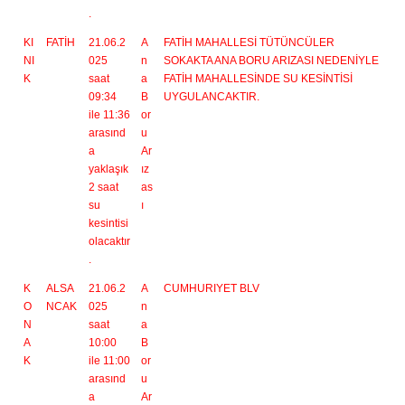
.
KI
FATİH
21.06.2
A
FATİH MAHALLESİ TÜTÜNCÜLER
NI
025
n
SOKAKTA ANA BORU ARIZASI NEDENİYLE
K
saat
a
FATİH MAHALLESİNDE SU KESİNTİSİ
09:34
B
UYGULANCAKTIR.
ile 11:36
or
arasınd
u
a
Ar
yaklaşık
ız
2 saat
as
su
ı
kesintisi
olacaktır
.
K
ALSA
21.06.2
A
CUMHURIYET BLV
O
NCAK
025
n
N
saat
a
A
10:00
B
K
ile 11:00
or
arasınd
u
a
Ar