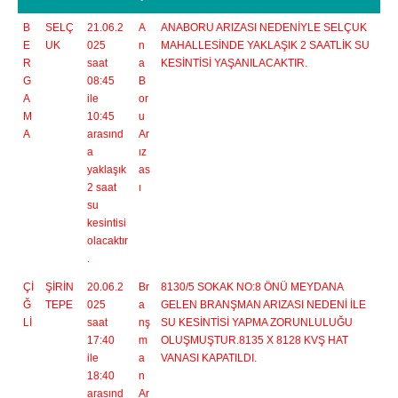
B
SELÇ
21.06.2
A
ANABORU ARIZASI NEDENİYLE SELÇUK
E
UK
025
n
MAHALLESİNDE YAKLAŞIK 2 SAATLİK SU
R
saat
a
KESİNTİSİ YAŞANILACAKTIR.
G
08:45
B
A
ile
or
M
10:45
u
A
arasınd
Ar
a
ız
yaklaşık
as
2 saat
ı
su
kesintisi
olacaktır
.
Çİ
ŞİRİN
20.06.2
Br
8130/5 SOKAK NO:8 ÖNÜ MEYDANA
Ğ
TEPE
025
a
GELEN BRANŞMAN ARIZASI NEDENİ İLE
Lİ
saat
nş
SU KESİNTİSİ YAPMA ZORUNLULUĞU
17:40
m
OLUŞMUŞTUR.8135 X 8128 KVŞ HAT
ile
a
VANASI KAPATILDI.
18:40
n
arasınd
Ar