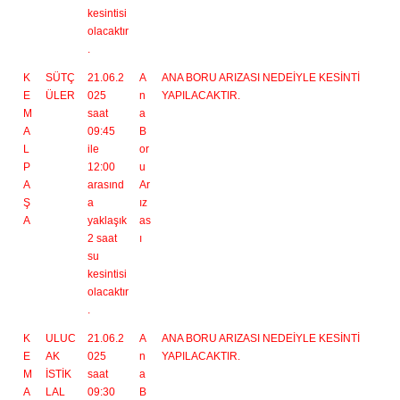
kesintisi
olacaktır
.
K
SÜTÇ
21.06.2
A
ANA BORU ARIZASI NEDEİYLE KESİNTİ
E
ÜLER
025
n
YAPILACAKTIR.
M
saat
a
A
09:45
B
L
ile
or
P
12:00
u
A
arasınd
Ar
Ş
a
ız
A
yaklaşık
as
2 saat
ı
su
kesintisi
olacaktır
.
K
ULUC
21.06.2
A
ANA BORU ARIZASI NEDEİYLE KESİNTİ
E
AK
025
n
YAPILACAKTIR.
M
İSTİK
saat
a
A
LAL
09:30
B