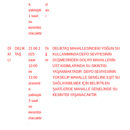
a
ız
yaklaşık
as
1 saat
ı
su
kesintisi
olacaktır
.
Dİ
DELİK
21.06.2
Di
DELİKTAŞ MAHALLESİNDEKİ YOĞUN SU
Kİ
TAŞ
025
ğ
KULLANIMINDA DEPO SEVİYESİNİN
Lİ
saat
er
DÜŞMESİNDEN DOLAYI MAHALLENİN
10:00
ÜST KISIMLARINDA SU SIKINTISI
ile
YAŞANMAKTADIR. DEPO SEVİYESİNİN
13:00
YÜKSELİP MAHALLE GENELİNE EŞİT SU
arasınd
SAĞLAYABİLMEK İÇİN BELİRTİLEN
a
SAATLERDE MAHALLE GENELİNDE SU
yaklaşık
KESİNTİSİ YAŞANACAKTIR.
3 saat
su
kesintisi
olacaktır
.