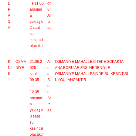
L
ile 11:00
or
P
arasınd
u
A
a
Ar
Ş
yaklaşık
ız
A
2 saat
as
su
ı
kesintisi
olacaktır
.
KI
OSMA
21.06.2
A
OSMANİYE MAHALLESİ TEPE SOKAKTA
NI
NİYE
025
n
ANA BORU ARIZASI NEDENİYLE
K
saat
a
OSMANİYE MAHALLESİNDE SU KESİNTİSİ
09:35
B
UYGULANCAKTIR.
ile
or
12:35
u
arasınd
Ar
a
ız
yaklaşık
as
3 saat
ı
su
kesintisi
olacaktır