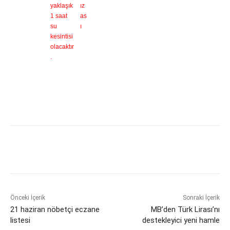
yaklaşık
ız
1 saat
as
su
ı
kesintisi
olacaktır
.
Önceki İçerik
Sonraki İçerik
21 haziran nöbetçi eczane
MB’den Türk Lirası’nı
listesi
destekleyici yeni hamle