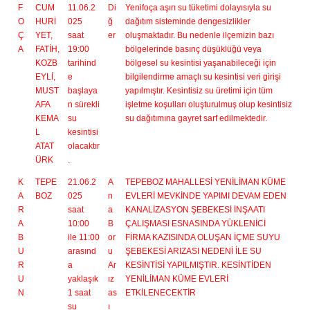
F
CUM
11.06.2
Di
Yenifoça aşırı su tüketimi dolayısıyla su
O
HURİ
025
ğ
dağıtım sisteminde dengesizlikler
Ç
YET,
saat
er
oluşmaktadır. Bu nedenle ilçemizin bazı
A
FATİH,
19:00
bölgelerinde basınç düşüklüğü veya
KOZB
tarihind
bölgesel su kesintisi yaşanabileceği için
EYLİ,
e
bilgilendirme amaçlı su kesintisi veri girişi
MUST
başlaya
yapılmıştır. Kesintisiz su üretimi için tüm
AFA
n sürekli
işletme koşulları oluşturulmuş olup kesintisiz
KEMA
su
su dağıtımına gayret sarf edilmektedir.
L
kesintisi
ATAT
olacaktır
ÜRK
.
K
TEPE
21.06.2
A
TEPEBOZ MAHALLESİ YENİLİMAN KÜME
A
BOZ
025
n
EVLERİ MEVKİNDE YAPIMI DEVAM EDEN
R
saat
a
KANALİZASYON ŞEBEKESİ İNŞAATI
A
10:00
B
ÇALIŞMASI ESNASINDA YÜKLENİCİ
B
ile 11:00
or
FİRMA KAZISINDA OLUŞAN İÇME SUYU
U
arasınd
u
ŞEBEKESİ ARIZASI NEDENİ İLE SU
R
a
Ar
KESİNTİSİ YAPILMIŞTIR. KESİNTİDEN
U
yaklaşık
ız
YENİLİMAN KÜME EVLERİ
N
1 saat
as
ETKİLENECEKTİR
su
ı