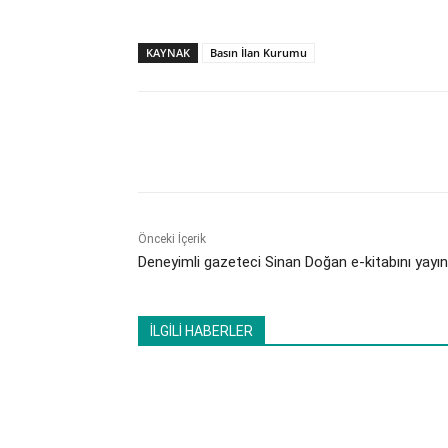
KAYNAK
Basın İlan Kurumu
Paylaş
Önceki İçerik
Deneyimli gazeteci Sinan Doğan e-kitabını yayın
İLGİLİ HABERLER