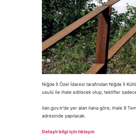
Niğde İl Özel İdaresi tarafından Niğde İl Kü
usulü ile ihale edilecek olup, teklifler sad
ilan.gov.tr’de yer alan ilana göre, ihale 9 T
adresinde yapılacak.
Detaylı bilgi için tıklayın