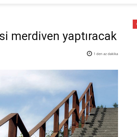
esi merdiven yaptıracak
1 den az
dakika