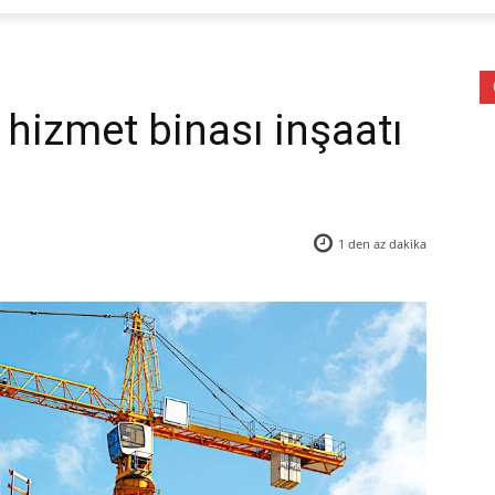
 hizmet binası inşaatı
1 den az
dakika