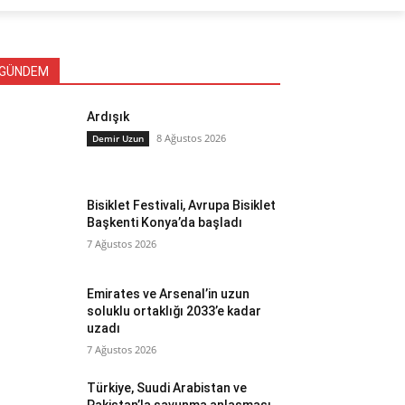
GÜNDEM
Ardışık
8 Ağustos 2026
Demir Uzun
Bisiklet Festivali, Avrupa Bisiklet
Başkenti Konya’da başladı
7 Ağustos 2026
Emirates ve Arsenal’in uzun
soluklu ortaklığı 2033’e kadar
uzadı
7 Ağustos 2026
Türkiye, Suudi Arabistan ve
Pakistan’la savunma anlaşması